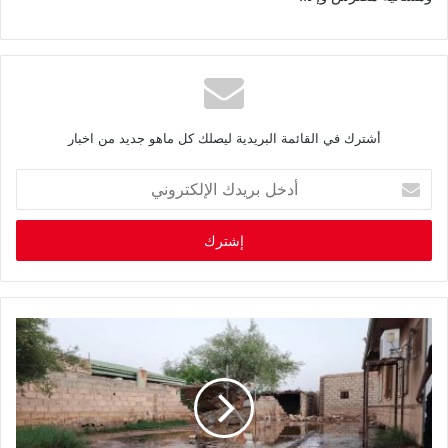
أشترك في القائمة البريدية ليصلك كل ماهو جديد من اخبار
أ
د
خ
ل
ب
ر
ي
د
ك
ا
ل
إ
ل