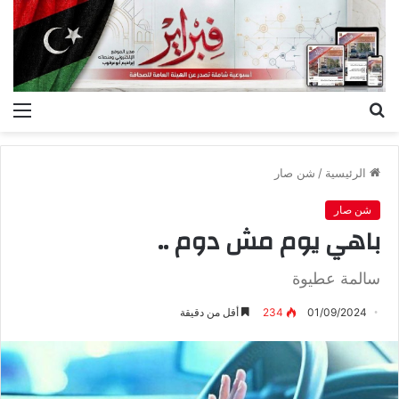
بحث
الق
عن
الرئيسية
/
شن صار
شن صار
باهي يوم مش دوم ..
سالمة عطيوة
01/09/2024
234
أقل من دقيقة