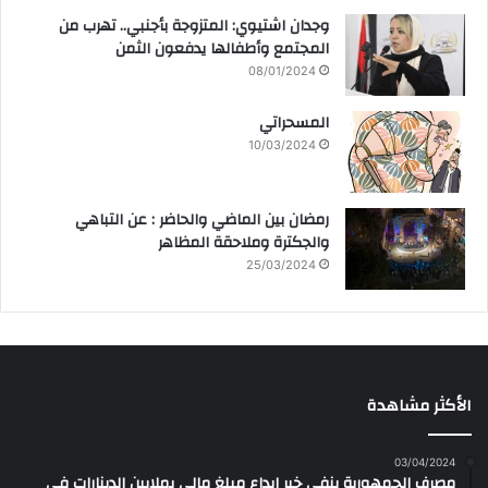
وجدان اشتيوي: المتزوجة بأجنبي.. تهرب من
المجتمع وأطفالها يدفعون الثمن
08/01/2024
المسحراتي
10/03/2024
رمضان بين الماضي والحاضر : عن التباهي
والجكترة وملاحقة المظاهر
25/03/2024
الأكثر مشاهدة
03/04/2024
مصرف الجمهورية ينفي خبر إيداع مبلغ مالي بملايين الدينارات في