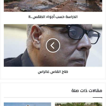
ك
ت
ر
الدراسة حسب أجواء الطقس ..!!
و
ن
ي
طاح الفاس عالراس
مقالات ذات صلة