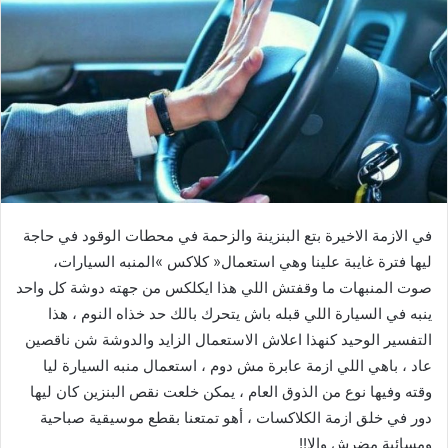
‬ليها‭ ‬فترة‭ ‬غايبة‭ ‬علينا‭ ‬وهي‭ ‬استعمال‭ ‬‮«‬كلاكس‮»‬‭ ‬المنبه‭ ‬السيارات‭ ‬،‭
‬ومسائية‭ ‬مضرش‭ ‬وإلا‭ !! ‬