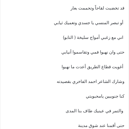
قد‭ ‬تخضبت‭ ‬لقاحاً‭ ‬وتحممت‭ ‬بعار
‭ ‬أو‭ ‬تبصر‭ ‬المنسي‭ ‬يا‭ ‬جسدي‭ ‬وتعميك‭ ‬ثيابي
‭ ‬اني‭ ‬مع‭ ‬زغبي‭ ‬أمواج‭ ‬سليخة‭ ) ‬التابو‭( ‬
حتى‭ ‬وان‭ ‬نهبوا‭ ‬فمي‭ ‬وتقاسموا‭ ‬أنيابي
‭ ‬أغويت‭ ‬قطاع‭ ‬الطريق‭ ‬أعدت‭ ‬ما‭ ‬نهبوا‭ ‬
وشارك‭ ‬الشاعر‭ ‬احمد‭ ‬الفاخري‭ ‬بقصيدته‭ ‬
كنا‭ ‬جنوبيين‭ ‬يامحبوبتي
‭ ‬والتمر‭ ‬في‭ ‬عينيك‭ ‬طاف‭ ‬بنا‭ ‬المدى‭ ‬
حتى‭ ‬أقمنا‭ ‬عند‭ ‬شوق‭ ‬مدينة‭ ‬