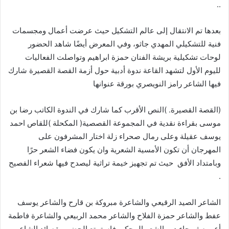
..‬
‬فيها‭ ‬الشاعر‭ ‬رامز‭ ‬النويصري‭ ‬بورقة‭ ‬عنوانها
‬وبامتداد‭ ‬الأفق‭
.‬