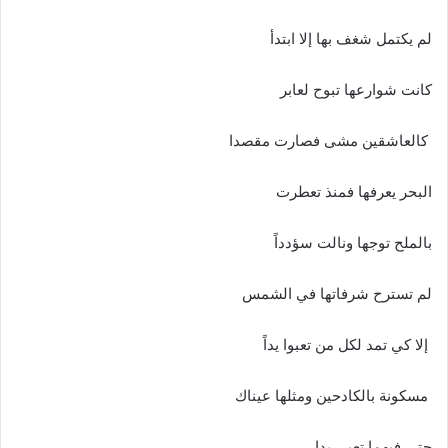
لم‭ ‬يكتمل‭ ‬شغف‭ ‬بها‭ ‬إلا‭ ‬ابتدأ‭ ‬
كانت‭ ‬شوارعها‭ ‬تبوح‭ ‬لعابر
‭ ‬كالعاشقين‭ ‬مشى‭ ‬فصارت‭ ‬مقصدا‭ ‬
البحر‭ ‬يعرفها‭ ‬فمنذ‭ ‬تعطرت‭ ‬
بالملح‭ ‬توجها‭ ‬ونالت‭ ‬سؤدداً
لم‭ ‬تسترح‭ ‬شرفاتها‭ ‬في‭ ‬الشمس
‭ ‬إلا‭ ‬كي‭ ‬تمد‭ ‬لكل‭ ‬من‭ ‬تعبوا‭ ‬يداً
‭ ‬مسكونة‭ ‬بالكادحين‭ ‬ومثلها‭ ‬عيناك
حتى‭ ‬فيهما‭ ‬تعبي‭ ‬بدا