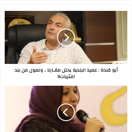
ر
ي
د
ك
ا
ل
إ
ل
ك
ت
ر
أبو قندة : عميد البلدية يحتل مقـارنا .. ونمول من بند
و
النثريات!!
ن
ي