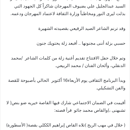
‬بذلت‭ ‬ليرى‭ ‬النور‭ ‬ومخاطباً‭ ‬وزارة‭ ‬الثقافة‭ ‬لاعتماد‭ ‬المهرجان‭ ‬ودعمه‭ .‬
وقد‭ ‬ترنم‭ ‬الشاعر‭ ‬الصيد‭ ‬الرقيعي‭ ‬بقصيدته‭ ‬الشهيرة‭ ‬
حسبي‭ ‬بزلة‭ ‬أننى‭ ‬مجنونها‭ .. ‬أفبعد‭ ‬زلة‭ ‬يحتويك‭ ‬جنون‭ ‬
وتم‭ ‬خلال‭ ‬حفل‭ ‬الافتتاح‭ ‬تقديم‭ ‬أغنية‭ ‬زلة‭ ‬من‭ ‬كلمات‭ ‬الشاعر‭/
‬الدنقلي،‭ ‬وألحان‭ ‬الفنان‭ / ‬محمد‭ ‬الربيعي‭. ‬
وبدأ‭ ‬البرنامج‭ ‬الثقافى‭ ‬يوم‭ ‬الأربعاء‭ ‬16أكتوبر‭
‬والفن‭ ‬التشكيلي‭ .‬
‬تشبهنى‭(‬،‭ ‬والقاص‭ ‬محمد‭ ‬جاثو‭
‬قرأ‭ ‬قصته‭:‬
‭ )‬خلال‭ ‬في‭ ‬مهب‭ ‬الريح‭( ‬تلاه‭ ‬القاص‭ ‬إبراهيم‭ ‬الككلي‭ ‬بقصة‭ )‬الأسطورة‭(