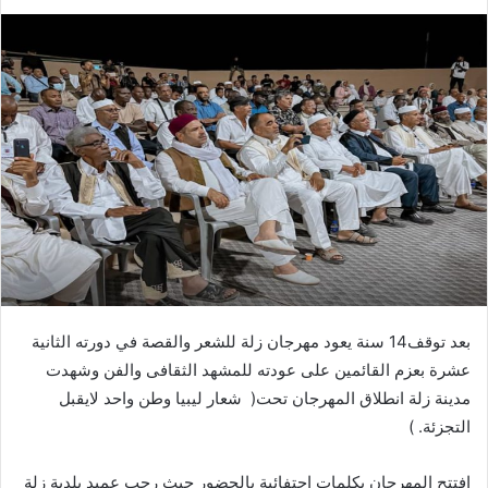
‬مدينة‭ ‬زلة‭ ‬انطلاق‭ ‬المهرجان‭ ‬تحت‭
‬التجزئة‭( .‬