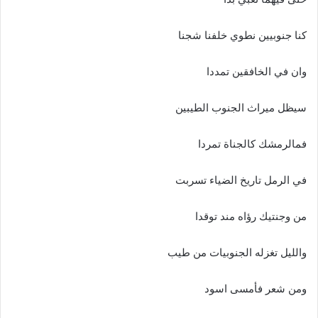
كنا‭ ‬جنوبيين‭ ‬نطوي‭ ‬خلفنا‭ ‬شجنا
وان‭ ‬في‭ ‬الخافقين‭ ‬تمددا
سيظل‭ ‬ميراث‭ ‬الجنوب‭ ‬الطيبين‭ ‬
فمالرمشك‭ ‬كالجناة‭ ‬تمردا
في‭ ‬الرمل‭ ‬تاريخ‭ ‬الضياء‭ ‬تسربت‭ ‬
من‭ ‬وجنتيك‭ ‬رؤاه‭ ‬مند‭ ‬توقدا
والليل‭ ‬تغزله‭ ‬الجنوبيات‭ ‬من‭ ‬طيب
ومن‭ ‬شعر‭ ‬فأمسى‭ ‬اسود