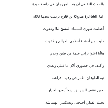
‬بالحدث‭ ‬الثقافي‭ ‬ان‭ ‬هذا‭ ‬المهرجان‭ ‬في‭ ‬ذاته‭ ‬قصيدة‭.‬
‭ ‬اما‭
الشاعرة‭ ‬مبروكة‭ ‬بن‭ ‬قارح
‭ ‬ترنمت‭ ‬بنصها‭ ‬قائلة
أعطيت‭ ‬ظهري‭ ‬للسماء‭ ‬المسخ‭ ‬ليلا‭ ‬وغفوت‭ ‬
دليت‭ ‬من‭ ‬أحشاء‭ ‬أحلامي‭ ‬العوالم‭ ‬وطفوت‭ ‬
هاأنا‭ ‬اعلوا‭ ‬ترابي‭ ‬غيمة‭ ‬من‭ ‬طين‭ ‬وجدي
وأكثف‭ ‬في‭ ‬حضوري‭ ‬ألان‭ ‬ما‭ ‬قبلي‭ ‬وبعدي‭ ‬
نية‭ ‬الطوفان‭ ‬اظمر‭ ‬في‭ ‬رفيف‭ ‬فراشة
‭ ‬حين‭ ‬تنقض‭ ‬الشرانق‭ ‬برزخاً‭ ‬يغدو‭ ‬الجدار‭ ‬
يحبك‭ ‬القبلي‭ ‬أجنحتى‭ ‬وتسكنني‭ ‬الهشاشة‭ ‬