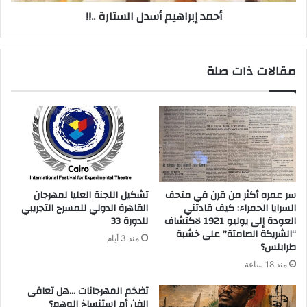
أحمد إبراهيم أسدل الستارة ..!!
مقالات ذات صلة
سر عمره أكثر من قرن في متحف
تشكيل اللجنة العليا لمهرجان
السرايا الحمراء: كيف قادتني
القاهرة الدولي للمسرح التجريبي
العودة إلى يوليو 1921 لاكتشاف
للدورة 33
“الشريكة الصامتة” على خشبة
منذ 3 أيام
طرابلس؟
منذ 18 ساعة
‬الفن‭ ‬أم‭ ‬استنساخ‭ ‬الوهم؟