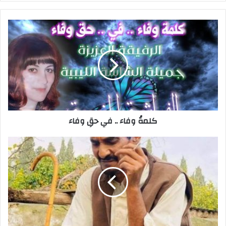
ر
ي
د
ك
ا
ل
إ
ل
ك
ت
ر
كلمةُ وفاء .. في حقِ وفاء
و
ن
ي