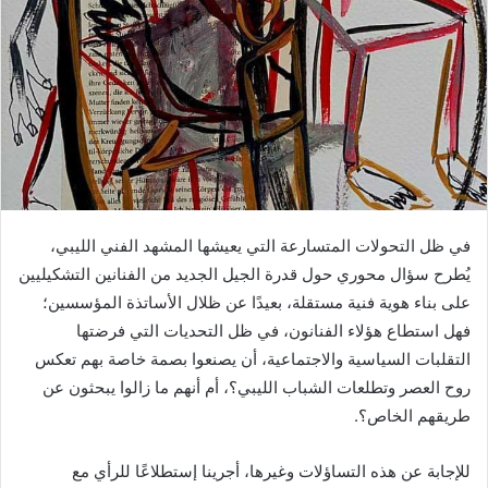
‬طريقهم‭ ‬الخاص؟‭.‬