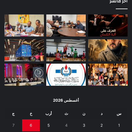
اخر مانشر
أغسطس 2026
س
د
ن
ث
أرب
خ
ج
7
6
5
4
3
2
1