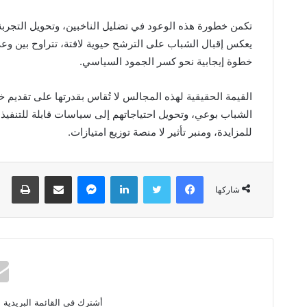
‬خطوة‭ ‬إيجابية‭ ‬نحو‭ ‬كسر‭ ‬الجمود‭ ‬السياسي‭.‬
‬للمزايدة،‭ ‬ومنبر‭ ‬تأثير‭ ‬لا‭ ‬منصة‭ ‬توزيع‭ ‬امتيازات‭.‬
فيسبوك
تويتر
لينكدإن
ماسنجر
مشاركة عبر البريد
طباعة
شاركها
أشترك في القائمة البريدية 