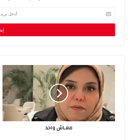
أ
د
خ
ل
ب
ر
ي
د
ك
ا
ل
إ
ل
ك
ت
ر
و
ن
معـاش‭ ‬واحد
ي