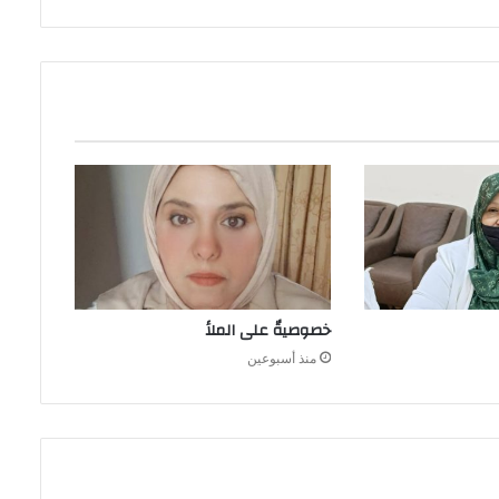
خصوصيةٌ على الملأ
منذ أسبوعين