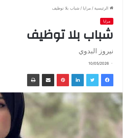
الرئيسية
/
مرايا
/
شباب‭ ‬بلا‭ ‬توظيف
مرايا
شباب‭ ‬بلا‭ ‬توظيف
نيروز‭ ‬البدوي‭ ‬
10/05/2026
فيسبوك
تويتر
لينكدإن
بينتيريست
مشاركة عبر البريد
طباعة