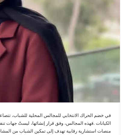
‬منصات‭ ‬استشارية‭ ‬رقابية‭ ‬تهدف‭ ‬إلى‭ ‬تمكين‭ ‬الشباب‭ ‬من‭ ‬المشاركة‭ ‬في‭ ‬صناعة‭ ‬القرار‭.‬