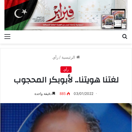
بحث
الق
عن
الرئيسية
/
رأي
رأي
لغتنا هويتنا.. لأبوبكر المحجوب
03/01/2022
885
دقيقة واحدة