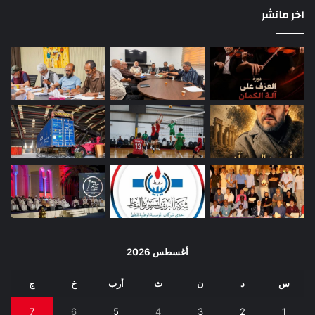
اخر مانشر
أغسطس 2026
س
د
ن
ث
أرب
خ
ج
7
6
5
4
3
2
1