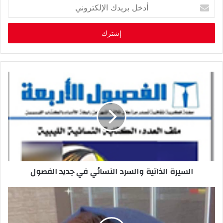
أ
د
خ
ل
ب
ر
ي
د
ك
ا
ل
إ
ل
ك
ت
ر
السيرة الذاتية والسرد النسائي في جديد الفصول
و
ن
ي