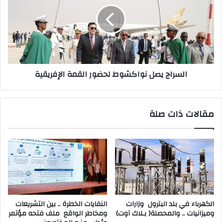
السراج يصل نواكشوط لحضور القمة الإفريقية
مقالات ذات صلة
‬وميزانيات‭ .. ‬والمحصلة‭ )‬بـلاك‭ ‬آوت)