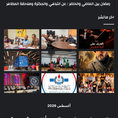
رمضان بين الماضي والحاضر : عن التباهي والجكترة وملاحقة المظاهر
اخر مانشر
أغسطس 2026
س
د
ن
ث
أرب
خ
ج