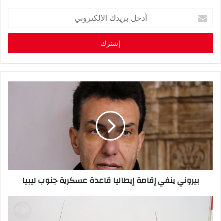
أ
د
خ
ل
ب
ر
ي
د
ك
ا
ل
إ
ل
ك
ت
ر
بيروني ينفي إقامة إيطاليا قاعدة عسكرية جنوب ليبيا
و
ن
ي