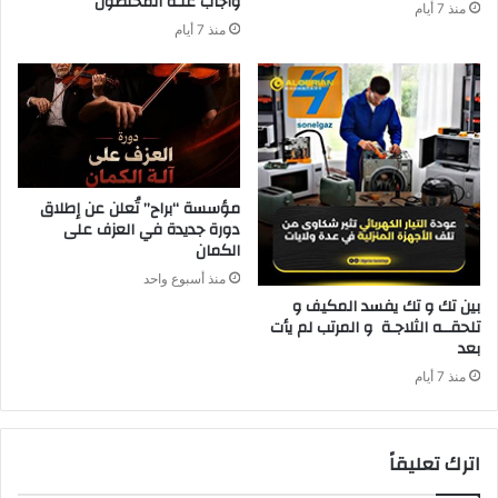
‬وأجاب‭ ‬عنـه‭ ‬المختصون
منذ 7 أيام
منذ 7 أيام
مؤسسة “براح” تُعلن عن إطلاق
دورة جديدة في العزف على
الكمان
منذ أسبوع واحد
‬بعد‭ ‬
منذ 7 أيام
اترك تعليقاً