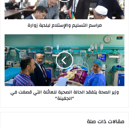
ل
ك
ت
ر
مراسم التسليم والإستلام لبلدية زوارة
و
ن
ي
وزير الصحة يتفقد الحالة الصحية للعائلة التي قصفت في
"الجفينة"
مقالات ذات صلة