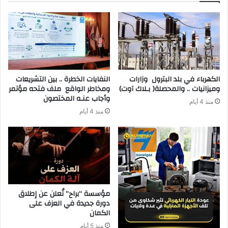
‬وميزانيات‭ .. ‬والمحصلة‭ )‬بـلاك‭ ‬آوت)
‬وأجاب‭ ‬عنـه‭ ‬المختصون
منذ 4 أيام
منذ 4 أيام
مؤسسة “براح” تُعلن عن إطلاق
دورة جديدة في العزف على
الكمان
منذ 5 أيام