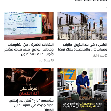
‬وميزانيات‭ .. ‬والمحصلة‭ )‬بـلاك‭ ‬آوت)
‬وأجاب‭ ‬عنـه‭ ‬المختصون
منذ 6 أيام
منذ 6 أيام
مؤسسة “براح” تُعلن عن إطلاق
دورة جديدة في العزف على
الكمان