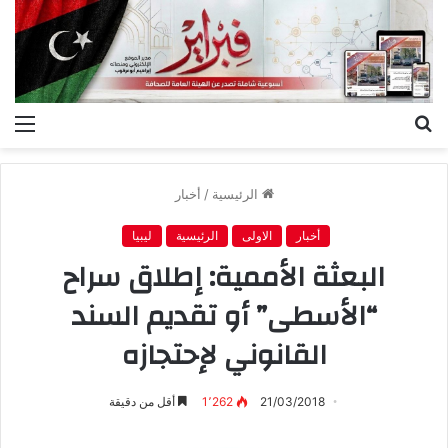
بحث
الق
عن
الرئيسية
/
أخبار
أخبار
الاولى
الرئيسية
ليبيا
البعثة الأممية: إطلاق سراح
“الأسطى” أو تقديم السند
القانوني لإحتجازه
21/03/2018
1٬262
أقل من دقيقة