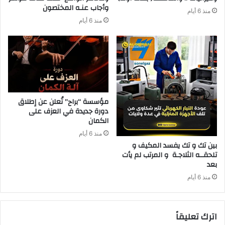
‬وأجاب‭ ‬عنـه‭ ‬المختصون
منذ 6 أيام
منذ 6 أيام
مؤسسة “براح” تُعلن عن إطلاق
دورة جديدة في العزف على
الكمان
منذ 6 أيام
‬بعد‭ ‬
منذ 6 أيام
اترك تعليقاً