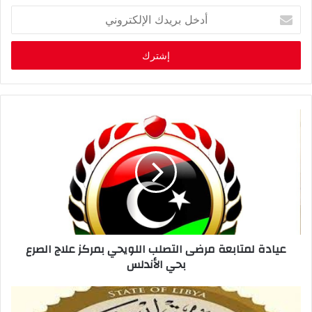
أ
د
خ
ل
ب
ر
ي
د
ك
ا
ل
إ
ل
ك
ت
ر
عيادة لمتابعة مرضى التصلب اللويحي بمركز علاج الصرع
و
بحي الأندلس
ن
ي