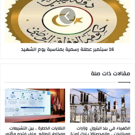
16 سبتمبر عطلة رسمية بمناسبة يوم الشهيد
مقالات ذات صلة
‬وميزانيات‭ .. ‬والمحصلة‭ )‬بـلاك‭ ‬آوت)