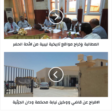
ك
ا
ل
إ
ل
ك
ت
ر
المطالبة بإخراج مواقع تاريخية ليبية من لائحة الحضر
و
ن
ي
الافراج عن قاضي ووكيل نيابة محكمة ودان الجزئية