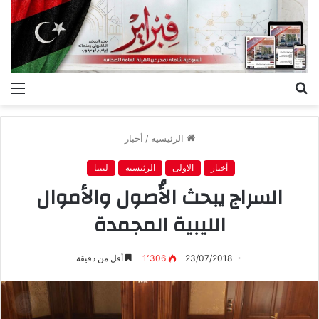
بحث
الق
عن
الرئيسية
/
أخبار
أخبار
الاولى
الرئيسية
ليبيا
السراج يبحث الأُصول والأموال
الليبية المجمدة
23/07/2018
1٬306
أقل من دقيقة