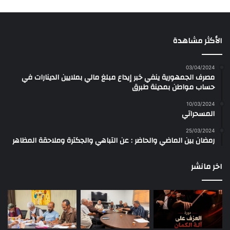
الأكثر مشاهدة
03/04/2024
مصرف الجمهورية ينفي خبر إيداع مبلغ مالي بملايين الدينارات في
حساب مواطن بمدينة طبرق
10/03/2024
المسحراتي
25/03/2024
رمضان بين الماضي والحاضر : عن التباهي والجكترة وملاحقة المظاهر
اخر مانشر