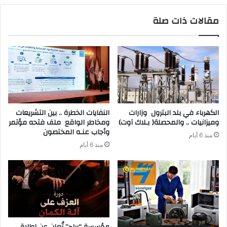
مقالات ذات صلة
‬وميزانيات‭ .. ‬والمحصلة‭ )‬بـلاك‭ ‬آوت)
‬وأجاب‭ ‬عنـه‭ ‬المختصون
منذ 6 أيام
منذ 6 أيام
مؤسسة “براح” تُعلن عن إطلاق