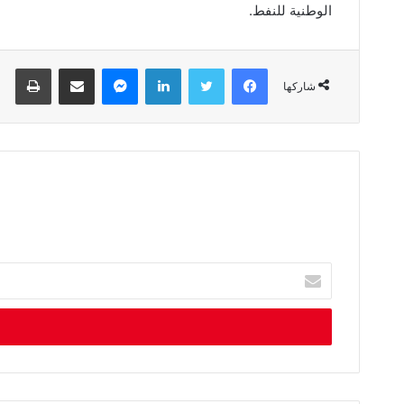
الوطنية للنفط.
فيسبوك
تويتر
لينكدإن
ماسنجر
مشاركة عبر البريد
طباعة
شاركها
أ
د
خ
ل
ب
ر
ي
د