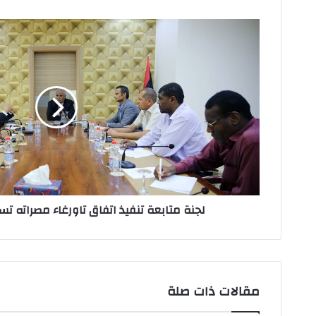
ك
ا
ل
إ
ل
ك
ت
ر
و
ن
ي
لجنة متابعة تنفيذ اتفاق تاورغاء مصراته ت
مقالات ذات صلة