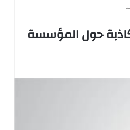
سة
 كاذبة حول المؤسسة