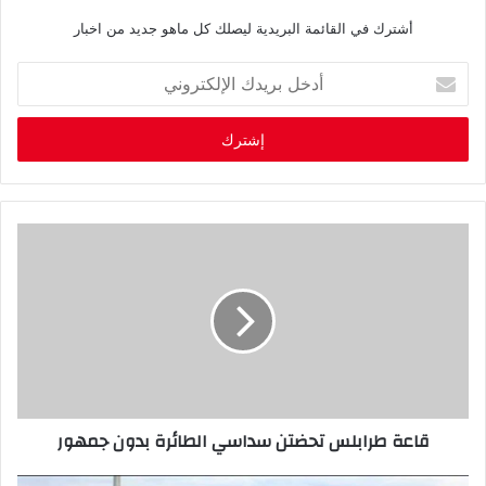
أشترك في القائمة البريدية ليصلك كل ماهو جديد من اخبار
أ
د
خ
ل
ب
ر
ي
د
ك
ا
ل
إ
ل
ك
ت
ر
قاعة طرابلس تحضتن سداسي الطائرة بدون جمهور
و
ن
ي