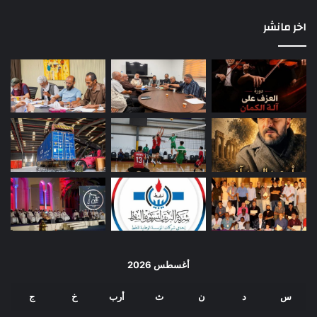
اخر مانشر
أغسطس 2026
س
د
ن
ث
أرب
خ
ج