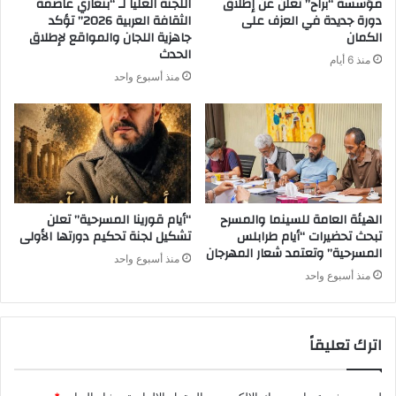
مؤسسة “براح” تُعلن عن إطلاق
اللجنة العليا لـ “بنغازي عاصمة
دورة جديدة في العزف على
الثقافة العربية 2026” تؤكد
الكمان
جاهزية اللجان والمواقع لإطلاق
الحدث
منذ 6 أيام
منذ أسبوع واحد
الهيئة العامة للسينما والمسرح
“أيام قورينا المسرحية” تعلن
تبحث تحضيرات “أيام طرابلس
تشكيل لجنة تحكيم دورتها الأولى
المسرحية” وتعتمد شعار المهرجان
منذ أسبوع واحد
منذ أسبوع واحد
اترك تعليقاً