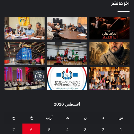
اخر مانشر
أغسطس 2026
س
د
ن
ث
أرب
خ
ج
7
6
5
4
3
2
1