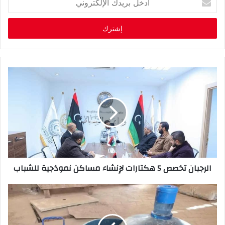
د
خ
ل
ب
ر
ي
د
ك
ا
ل
إ
ل
ك
ت
ر
الرجبان تخصص 5 هكتارات لإنشاء مساكن نموذجية للشباب
و
ن
ي