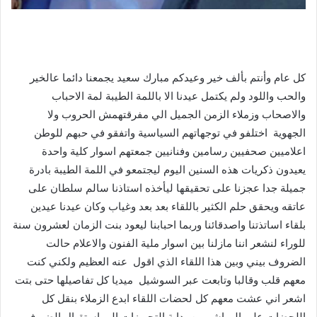
كل عام وأنتم بألف خير وعيدكم مبارك سعيد يجمعنا دائما عالخير
والحب واللود ولم يكتمل عيدنا الا باللمة الطيبة لمة الاحباب
والاصحاب وزملاء الزمن الجميل الي مفرقتهمش الحروب ولا
الجهوية اختلفو في توجهاتهم السياسية واتفقو في حبهم للوطن
اعلاميين صحفيين رسامين وفنانيين جمعتهم اسوار كلية واحدة
يعيدون ذكريات هذه السنين اليوم ليجتمعو في اللمة الطيبة بادرة
جميلة جدا عجزنا على تحقيقها ليأخذه استاذنا سالم سلطان على
عاتقه ويحقق حلم الكثير باللقاء بعد بعد وغياب وكان عيدنا عيدين
بلقاء اساتذتنا واصدقائنا وربما احبابنا ليعود بنت الزمان لعشرون سنة
للوراء لنشعر اننا مازلنا بين اسوار ملية الفنون والاعلام حالت
الضروف بيني وبين هذا اللقاء الذي اقول عنه العظيم ولكني كنت
معهم قلب وقالبا وتابعت عبر السوشيل ميديا كل تفاصيلها حتى بتت
اشعر اني عشت معهم كل لحضات اللقاء ابدع الزملاء بنقل كل
اللحضات على المباشر من بداية التجهيزات الى استقبال الضيوف