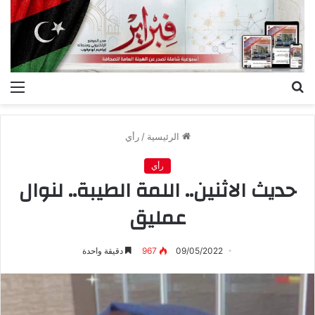
بحث
الق
عن
الرئيسية
/
رأي
رأي
حديث الاثنين.. اللمة الطيبة.. لنوال
عمليق
09/05/2022
967
دقيقة واحدة