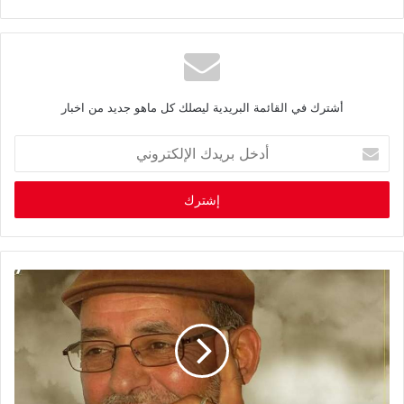
أشترك في القائمة البريدية ليصلك كل ماهو جديد من اخبار
أ
د
خ
ل
ب
ر
ي
د
ك
ا
ل
إ
ل
ك