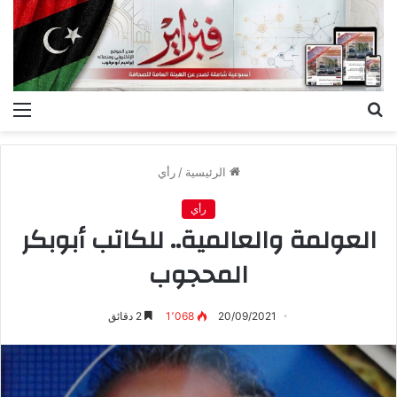
بحث
الق
عن
الرئيسية
/
رأي
رأي
العولمة والعالمية.. للكاتب أبوبكر
المحجوب
20/09/2021
1٬068
2 دقائق