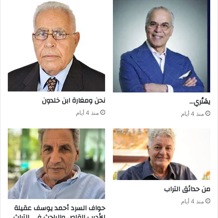
نحن‭ ‬ومغارة ابن‭ ‬خلدون
يهَتْري‭…‬
منذ 4 أيام
منذ 4 أيام
من‭ ‬حدائق‭ ‬التراب
منذ 4 أيام
‬الأديب‭ ‬القاص‭ ‬والباحث‭ ‬في‭ ‬التراث