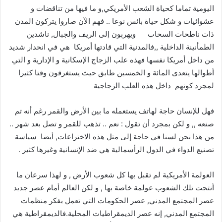
اليومية تماما كحياة الشعب الأمريكي,و ما فيها من تناقضات و
عشوائيات و شكل حياة بائس نوعا .. فهم الآن صاروا يتركون المدن
ذات ناطحات السحاب ويهربون إلى الريف والجبال, ناشدين
الطمأنينة الداخلية ,,فالمدنية التي قادتها أمريكا هي في انحدار شديد
من داخل أمريكا نفسها فهذه علب الزجاج الإسكانية و الإدارية و التي
أطوالها يتعدى المائة و الخمسين طابق حيث يستغرقون وقتا كثيرا
لمجرد كونهم داخل هذه العلب الزجاجية
فهل للإنسان حاجة لهاتف يستعمله ما بين الأرض والقمر رغم أنه تم
صنعه ,, و لكن بمجرد أن تقول : نعم .. تذهب للقمر و تصل بعد شهر ..
من هذا نحن لسنا في حاجة إلى مثل هذه الاختراعات, أيضا سياسة
تصنيع الدواء في الدول الرأسمالية هي ضد الإنسانية وغيرها كثير .
العولمة الأمريكية لم تقبل بها كل شعوب الأرض , و لهذا سرعان ما
أنتجت تلك الشعوب عولمة خاصة بها , و لكن العالم أمام عصر جديد
عصر المجتمع المدني, عصر الحكومات التي تعمل بفكر منظمات
المجتمع المدني, إنه عصر الديمقراطيات المحلية.فالديمقراطية هي