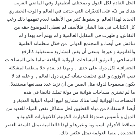
الحل القادم لكل الدول و بمختلف أنظمتها, وفي الماضي القريب
هناك من نبّه على التغيّرات التي حدثت في العالم و الوجه الحضاري
الجديد لهذا العالم و سقوط كثير من الأنظمة لعدم تفهمها ذلك رغب
كل الكتابات في هذا الشأن فللأسف لم نعطي الموضوع حقه من
النقاش, و ظهرت في المقابل العالمية و لم يهتم أحد بهذا و لم
تناقش هي أيضا. و المجتمع الدولي من خلال منظماته العلمية
والقانونية و غيرها يسعى أن يقنن لمشاريع مستقبلية كالرفع
المساحي و التوثيق للمساحات الهوائية الواقعة تماما على المساحات
الجغرافية لكل دولة على حدى . و بهذا قد يقدم حلا منطقيا لمشكلة
ثقب الأوزون و الذي تخلفت بشأنه كبرى دول العالم , و عليه قد لا
يكون مسموحا لدولة مثل الصين من أن تزيد عدد مصانعها مستقبلا ,
ما لم تشتري مساحات هوائية من دولة تملك فائضا في هذه
المساحات الهوائية أيضا هناك مشاريع لبيع المياه النيلية العذبة, و
أيضا الاستفادة من مياه القطبين لحل مشاكل نقص المياه للعديد من
الدول و تأسيس صندوقا للكوارث الكونية, كالانهيارات الكونية و
تساقط الأجرام السماوية و غيرها و لهذا فالعالمية تمثل فلسفة العصر
الجديدة , بينما العولمة تمثل عكس ذلك.