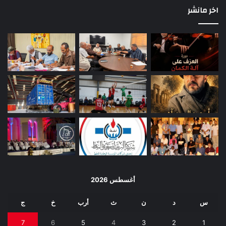
اخر مانشر
أغسطس 2026
س
د
ن
ث
أرب
خ
ج
7
6
5
4
3
2
1