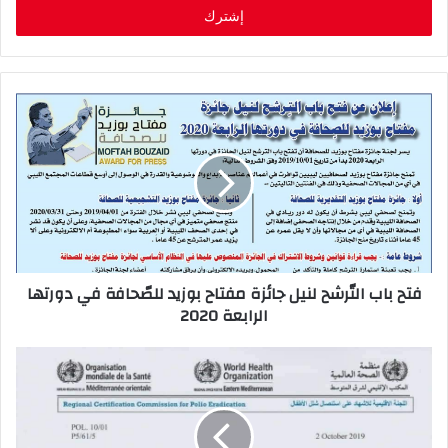
ل
ب
ر
ي
د
ك
ا
ل
إ
ل
ك
ت
ر
فتح باب التّرشح لنيل جائزة مفتاح بوزيد للصّحافة في دورتها
و
الرابعة 2020
ن
ي