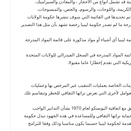
 ومواد اثنولوجية معينة قد تشمل أنواع من الأحجار ، والمعادن والسيراميك،
الكريمة، واللوحات، والرسوم، والجص، والمنسوجات،
م تحديدها في القائمة التي سوف تنشرها حكومة الولايات
لمدرجة ما لم تصدر حكومة ليبيا رخصة تشهد بأن مثل هذا التصدير
ة ليبيا أي أشياء أو مواد مذكورة على قائمة المواد المدرجة
ائمة المواد المدرجة في السجل الفيدرالي للولايات المتحدة
يكية التي تقدم إخطارا عاما مقبولا.
مات الخاصة بعمليات التنقيب غير المرخص بها وعمليات
لعوامل لأخرى التي تعرض تراثها الثقافي للخطر وتتقاسم تلك
3- تواصل حكومة ليبيا بذل قصارى جهدها لاتخاذ خطوات تتسق مع اتفاقية اليونسكو لعام 1970 بشأن التدابير الواجب
حماية تراثها الثقافي وللمساعدة في هذه الجهود تبذل حكومة
دمة لحكومة ليبيا حسبما يكون مناسبا وذلك وفقا للبرامج