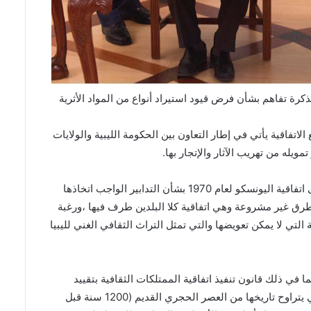
ة تفاهم بشأن فرض قيود استيراد أنواع من المواد الأثرية
 الاتفاقية يأتي في إطار التعاون بين الحكومة الليبية والولايات
يله من تهريب الآثار والإتجار بها.
– إن حكومة ليبيا وحكومة الولايات المتحدة الأمريكية بمقتضى اتفاقية اليونسكو لعام 1970 بشأن التدابير الواجب اتخاذها
طرق غير مشروعة وهي اتفاقية كلا البلدين طرف فيها ،ورغبة
 التي لا يمكن تعويضها والتي تمثل التراث الثقافي الغني لليبيا
ما في ذلك قانون تنفيذ اتفاقية الممتلكات الثقافية بتقييد
استيراد مواد أثرية معينة إلى الولايات المتحدة الأمريكية والتي يتراوح تاريخها من العصر الحجري القديم (1200 سنة قبل