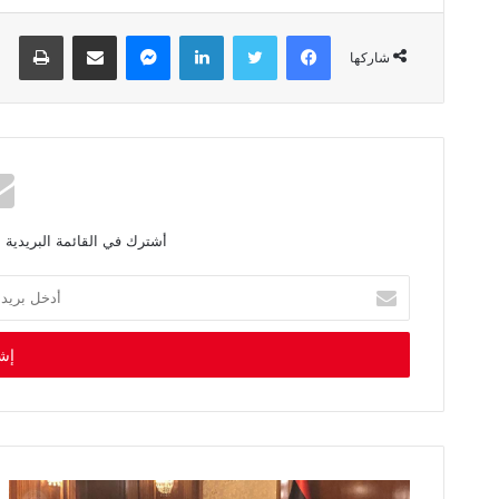
فيسبوك
تويتر
لينكدإن
ماسنجر
مشاركة عبر البريد
طباعة
شاركها
أشترك في القائمة البريدية 
أ
د
خ
ل
ب
ر
ي
د
ك
ا