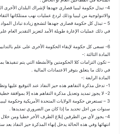
4- تبذل حكومة ليبيا قصارى جهدها لإشراك البلدان الأخرى الت
والاثنولوجية من ليبيا وذلك لردع عمليات نهب ممتلكاتها الثقافي
5 – تبذل كل حكومة قصارى جهدها لتشجع زيادة تبادل المواد الأ
في ذلك عمليات الإعارة طويلة الأمد لتعزيز التقدير العام على
.
6- تسعى كل حكومة لإبقاء الحكومة الأخرى على علم بالتدابير التي يتم اتخاذها لتطبيق مذكرة التفاهم هذه .
المادة الثالثة :-
– تكون التزامات كلا الحكومتين والأنشطة التي يتم تنفيذها 
في ذلك ما يتعلق بتوفر الاعتمادات المالية .
المادة الرابعة :-
1- تدخل مذكرة التفاهم هذه حيز النفاذ عند التوقيع عليها وتظل سارية المفعول لفترة خمس (5) سنوات ما لم يتم تمديدها .
2- لا يجوز تمديد وتعديل مذكرة التفاهم هذه إلا بموافقة خطية متبادلة بين الطرفين.
سنوات من اجل تحديد ما إذا كان من الضروري تمديدها .
4- يجوز لأي من الطرفين إبلاغ الطرف الأخر خطيا ومن خلال ا
انتهائها وفي هذه الحالة يدخل إنهاء المذكرة حيز النفاذ بعد ستة (6) أشهر من تاريخ الإب