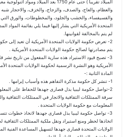
الميلاد تقريبا ) حتى عام 1750 بعد الميلاد
والعظام، والعاج، والصدف، والزجاج، والخزف، والاحجار شبه 
والفسيفساء، والخشب والجلود، والمخطوطات، والورق التي ت
المتحدة الأمريكية التي يشار إليها فيما يلي بقائمة المواد ا
لم يتم بالمخالفة لقوانينها.
2- تعرض حكومة الولايات المتحدة الأمريكية أن تعيد إلى حكوم
يتم مصادرتها لصالح حكومة الولايات المتحدة الأمريكية .
3- تصبح قيود الاستيراد هذه سارية المفعول من تاريخ نشر ق
الأمريكية وهو النشرة الرسمية لحكومة الولايات المتحدة الأمر
المادة الثانية :-
1- تنشر كل حكومة مذكرة التفاهم هذه وأسباب إبرامها .
2-تواصل حكومة ليبيا بذل قصارى جهدها للحفاظ على المعلو
سرقة الممتلكات الثقافية والاتجار في الممتلكات الثقافية وا
المعلومات مع حكومة الولايات المتحدة .
اتخاذها لحظر ومنع استيراد ونقل ملكية الممتلكات الثقافية ل
الولايات المتحدة قصارى جهدها لتسهيل المساعدة الفنية المق
المتاحة في القطاعين العام أو الخاص .