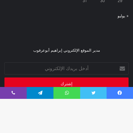
31
30
29
« يوليو
مدير الموقع الإلكتروني إبراهيم أبوعرقوب
أدخل
بريدك
الإلكتروني
فيسبوك
تويتر
واتساب
تيلقرام
ڤايبر
صحيفة فبراير 2026
تصميم إدارة تقنية المعلومات
زر