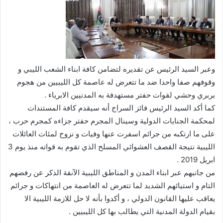
وعبر السيد الرئيس عن تقديره لتضامن كافة ابناء الشعب الليبي و
وقوفهم صفا واحدا ضد ما تتعرض له عاصمة كل الليبيين من هجوم
بربري وحشي لقوات حفتر مستهدفة به المدنيين الابرياء .
كما أكد السيد الرئيس فائز السراج أنه سيقدم كافة المستندات
لمحكمة الجنايات الدولية وسينال المجرم حفتر جزاءه كمجرم حرب ،
على ما ارتكبه من جرائم اسفرت عنها وفيات و نزوح لمئات العائلات
الليبية نتيجة القصف العشوائي المسلح الذي تقوم به قواته منذ يوم 3
ابريل 2019 .
من جانبهم عبر ابناء المدن و المناطق الليبية الآنفة الذكر عن رفضهم
التام و استيائهم الشديد لما تتعرض له العاصمة من انتهاكات و جرائم
يعاقب عليها القانون الدولي ، و أكدوا بأنه لا حل للازمة الليبية الا
بقيام الدولة المدنية التي يطالب بها كل الليبيين .