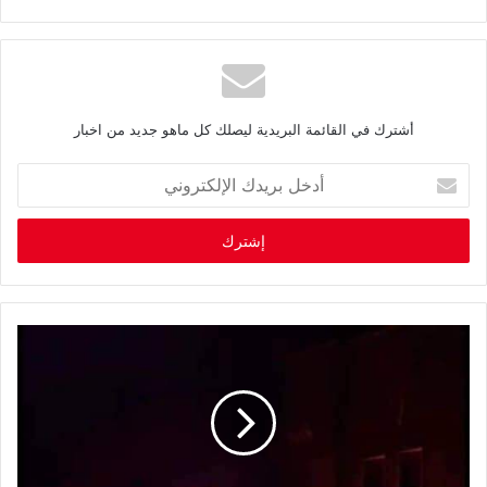
أشترك في القائمة البريدية ليصلك كل ماهو جديد من اخبار
أ
د
خ
ل
ب
ر
ي
د
ك
ا
ل
إ
ل
ك