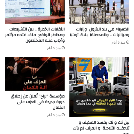
‬وميزانيات‭ .. ‬والمحصلة‭ )‬بـلاك‭ ‬آوت)
‬وأجاب‭ ‬عنـه‭ ‬المختصون
منذ 5 أيام
منذ 5 أيام
مؤسسة “براح” تُعلن عن إطلاق
دورة جديدة في العزف على
الكمان
منذ 5 أيام
‬بعد‭ ‬