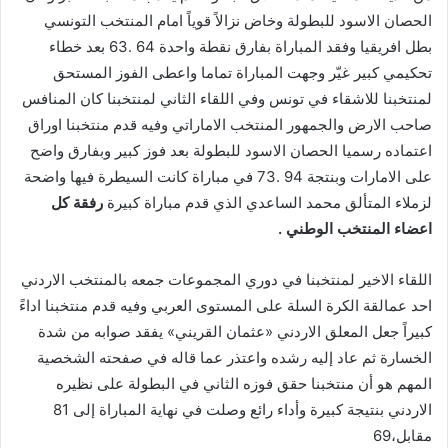
الحصان الاسود للبطولة وخاض نزالاً قوياً امام المنتخب التونسي
بطل افريقيا وفقد المباراة بفارق نقطة واحدة 64 .63 بعد خطاء
تحكيمي كبير غيّر وجهت المباراة تماما واعطى الفوز المستحق
لمنتخبنا للاشقاء في تونس وفي اللقاء الثاني لمنتخبنا كان المنافس
صاحب الارض والجمهور المنتخب الاماراتي وفيه قدم منتخبنا اوراق
اعتماده رسميا الحصان الاسود للبطولة بعد فوز كبير وبفارق واضح
على الامارات وبنتجة 94 .73 في مباراة كانت السيطرة فيها واضحة
لزملاء المتألق محمد الساعدي الذي قدم مباراة كبيرة
رفقة
كل
اعضاء
المنتخب
الوطني
.
اللقاء الاخير لمنتخبنا في دوري المجموعات جمعه بالمنتخب الاردني
احد عمالقة الكرة السلة على المستوى العربي وفيه قدم منتخبنا اداءً
كبيراً جعل المعلق الاردني «عثمان القريني» يفقد صوابه من شدة
الخسارة ثم عاد إليه رشده واعتذر عما قاله في صفحته الشخصية
المهم هو أن منتخبنا حقق فوزه الثاني في البطولة على نظيره
الاردني بنتيجة كبيرة وأداء رائع وصلت في نهاية المباراة إلى 81
مقابل،69