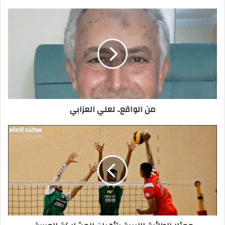
ي
د
ك
ا
ل
إ
ل
ك
ت
ر
من الواقع.. لعلي العزابي
و
ن
ي