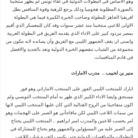
وهو الاساس في البطولات الدولية في لقاء تونس لم يظهر منتخبنا
بالصورة المطلوبة هجوميا وذلك يرجع للرهبة وقوة المنافس بطل
افريقيا الجاهز للبطولة وصاحب الخبرة الكبيرة فيما هي البطولة
الاولى للاعبي منتخبنا منذ عشر سنوات وقد كان للمعسكر الذي أقيم
بمصر مردود كبير على الاداء الذي يقدمه الفريق في البطولة العربية
واتمنى ان يقف الجمهور الليبي مع الفريق وأن يسانده لانه مكون من
مجموعة من الشباب تنقصهم الخبرة الدولية ونعد بالجديد والافضل
في قادم المنافسات.
منير
بن
لحبيب
..
مدرب
الامارات
ابارك للمنتخب الليبي الفوز على المنتخب الاماراتي وهو فوز
مستحق وايضا الاداء الكبير الذي ظهر به أمام المنتخب التونسي ولم
اكون متفاجيئا من الروح القتالية التي كان عليها المنتخب الليبي لانها
من سمات اللاعب الليبي لكن مافاجأني هو الصبر على الهجمات وهو
امر يحسب للاعبين والمدرب امير ابراهيم .. المنتخب الليبي يحتاج
إلى الصبر عليه من المسؤولين والجمهور وهو يحتاج للمشاركة في
البطولات والمنافسات الدولية حتى يكسب الخبرة غياب اللاعب