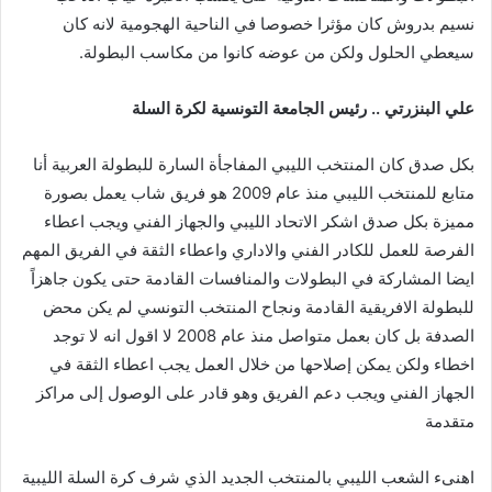
نسيم بدروش كان مؤثرا خصوصا في الناحية الهجومية لانه كان
سيعطي الحلول ولكن من عوضه كانوا من مكاسب البطولة.
علي
البنزرتي
..
رئيس
الجامعة
التونسية
لكرة
السلة
بكل صدق كان المنتخب الليبي المفاجأة السارة للبطولة العربية أنا
متابع للمنتخب الليبي منذ عام 2009 هو فريق شاب يعمل بصورة
مميزة بكل صدق اشكر الاتحاد الليبي والجهاز الفني ويجب اعطاء
الفرصة للعمل للكادر الفني والاداري واعطاء الثقة في الفريق المهم
ايضا المشاركة في البطولات والمنافسات القادمة حتى يكون جاهزاً
للبطولة الافريقية القادمة ونجاح المنتخب التونسي لم يكن محض
الصدفة بل كان بعمل متواصل منذ عام 2008 لا اقول انه لا توجد
اخطاء ولكن يمكن إصلاحها من خلال العمل يجب اعطاء الثقة في
الجهاز الفني ويجب دعم الفريق وهو قادر على الوصول إلى مراكز
متقدمة
اهنىء الشعب الليبي بالمنتخب الجديد الذي شرف كرة السلة الليبية