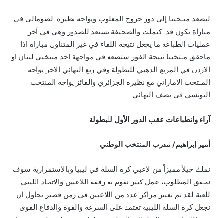
ليصعد منتخبنا إلى دور خروج المغلوب ويواجه نظيره الصومالى في
مباراة تكون قد اكتملت والصحيفة تستعد للصدور وهي في آخر
عمليات الطباعة ما يجعل نتيجة اللقاء في غير المتناول مباراة اذا
ماحقق منتخبنا نتيجة الفوز ستضعه في مواجهة احد منتخبي لبنان او
الاردن في المربع الذهبي للبطولة وفي ربع النهائي الاخر يواجه
المنتخب الاماراتي مع نظيره الجزائري والفائز يواجه المنتخب
التونسي في نصف النهائي
آراء
وانطباعات
عقب
الدور
الأول
للبطولة
أمير
إبراهيم
/
مدرب
المنتخب
الوطني
نملك جيلاً مميزاً من لاعبي كرة السلة في ليبيا وبالاستمرارية سوف
نحقق المطلوب، عمل كبير نقوم به رفقة اللاعبين والاتحاد الليبي
للعبة لقد تم تغيير مراكز عدد من اللاعبين في زمن قصير نحاول ان
نجعل كرة السلة الليبية تعتمد على السرعة والقوة والدفاع القوى