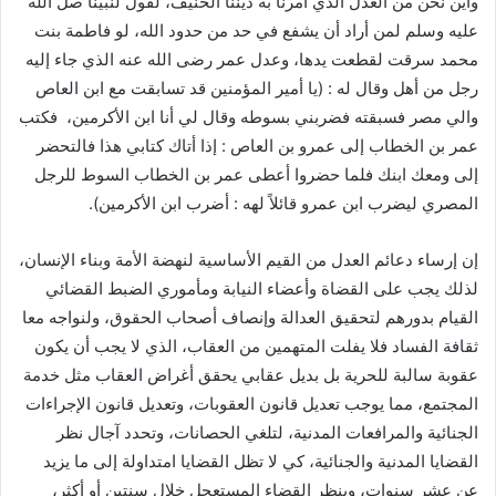
وأين نحن من العدل الذي أمرنا به ديننا الحنيف، لقول لنبينا صل الله
عليه وسلم لمن أراد أن يشفع في حد من حدود الله، لو فاطمة بنت
محمد سرقت لقطعت يدها، وعدل عمر رضى الله عنه الذي جاء إليه
رجل من أهل وقال له : (يا أمير المؤمنين قد تسابقت مع ابن العاص
والي مصر فسبقته فضربني بسوطه وقال لي أنا ابن الأكرمين، فكتب
عمر بن الخطاب إلى عمرو بن العاص : إذا أتاك كتابي هذا فالتحضر
إلى ومعك ابنك فلما حضروا أعطى عمر بن الخطاب السوط للرجل
المصري ليضرب ابن عمرو قائلاً لهه : أضرب ابن الأكرمين).
إن إرساء دعائم العدل من القيم الأساسية لنهضة الأمة وبناء الإنسان،
لذلك يجب على القضاة وأعضاء النيابة ومأموري الضبط القضائي
القيام بدورهم لتحقيق العدالة وإنصاف أصحاب الحقوق، ولنواجه معا
ثقافة الفساد فلا يفلت المتهمين من العقاب، الذي لا يجب أن يكون
عقوبة سالبة للحرية بل بديل عقابي يحقق أغراض العقاب مثل خدمة
المجتمع، مما يوجب تعديل قانون العقوبات، وتعديل قانون الإجراءات
الجنائية والمرافعات المدنية، لتلغي الحصانات، وتحدد آجال نظر
القضايا المدنية والجنائية، كي لا تظل القضايا امتداولة إلى ما يزيد
عن عشر سنوات، وينظر القضاء المستعجل خلال سنتين أو أكثر،