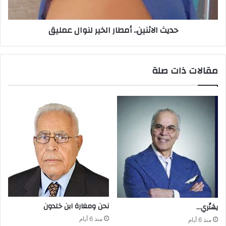
حديث الاثنين.. أمطار الخير لنوال عمليق
مقالات ذات صلة
نحن‭ ‬ومغارة ابن‭ ‬خلدون
يهَتْري‭…‬
منذ 6 أيام
منذ 6 أيام