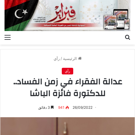
بحث
الق
عن
الرئيسية
/
رأي
رأي
عدالة الفقراء في زمن الفساد..
للدكتورة فائزة الباشا
26/09/2022
941
3 دقائق