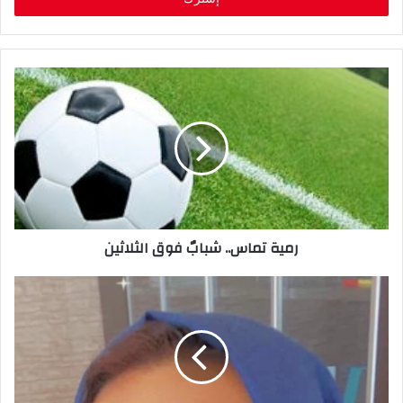
ب
ر
ي
د
ك
ا
ل
إ
ل
ك
ت
ر
رمية تماس.. شبابٌ فوق الثلاثين
و
ن
ي