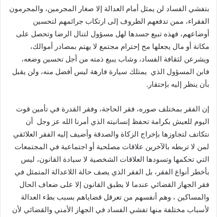
بتفشي الفساد لن يمثل أمام العدالة إلا صغار المجرمين، والمجرمون
الفقراء، ممن تدفعهم الظروف إلى ارتكاب جرائمهم لتحسين
أوضاعهم، فهذه تبيع جسدها لهل مسؤول لتنال الرضا وتحصل على
مكانة أو مال يجعلها مح إحترام مجتمع لا يهتم بمصادر أموالك،
ويشرعن لثقافة الفساد، وشاب يبيع ذمته من أجل تحسين وضعه،
فابن المسؤول الذي يمتلك سيارة فارهة ليس أفضل منه، ولن يقبل
بأن ينظر إليه بإحتقار.
إن الفقر بمختلف صوره، فقر الحاجة، وفقر القدرة في تأمين قوت
اليوم للعيش بكرامة تحفظ إنسانيته الذي أمرنا الله عز وجل أن
نتكاتف لتجاوزها بإخراج الزكاة والصدقة وأضيف إليه الفقر العلائقي
لمن لا تربطه بالآخرين علاقات مصلحية أو اجتماعية في المجتمعات
التي تحكمها وتسودها العلاقات الشخصية لا سيادة القانون، ليس
بأخطر أنواع الفقر، بل الفقر الذي يصف حالة اللاعدالة المتمثل في
فقر الجهاز القضائي عندما لا يطبق القانون إلا على ضعاف الحال
والمساكين ، وهم أنفسهم من تعرقل قضاياهم بسبب بطء العدالة
لأسباب مختلفة منها تفشي الفساد في الجهاز الأمني والقضائي لأن