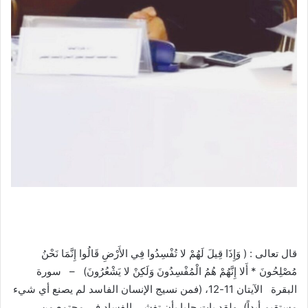
قال تعالى : ( وَإِذَا قِيلَ لَهُمْ لا تُفْسِدُوا فِي الأَرْضِ قَالُوا إِنَّمَا نَحْنُ
مُصْلِحُونَ * أَلا إِنَّهُمْ هُمُ الْمُفْسِدُونَ وَلَكِنْ لا يَشْعُرُونَ) – سورة
البقرة الآيتان 11-12، (فمن نسيج الإنسان الفاسد لم يصنع أي شيء
مستقيم أبداً)، ولقد بات جليا بأن تفشي الفساد في مجتمع من