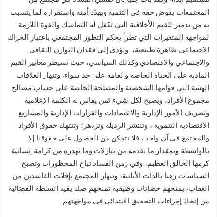
المجتمعات يقوض حقه في التنمية ويهدّد أمنه واستقراره لما يتسبب
به من تدمير للقيم الأخلاقية التي تكفل له التماسك والقوة اللازمة
لمواجهة المتغيرات التي تطرأ بحكم التطور المجتمعي باعتبار الحراك
الاجتماعي ظاهرة طبيعية، ويؤدى إلى فقدان التوازن الثقافي
والاجتماعي والاقتصادي وكذلك السياسي، حيث تسيطر معايير القيم
المادية على الحياة الخاصة والعامة على حد سواء، وتنهار العلاقات
الهشة التي قوامها الشخصنة والمصلحة الخاصة على حساب مصالح
مجموع الأفراد، ويصبح لكل شيء ثمن يقاس به الكلمة الإعلامية
وتصريف الأمور الإدارية والاعتمادات والقرارات الإدارية والمشاريع
الاقتصادية التنموية ، وتنتشر الرذيلة وتزدهر؛ وتنتهك حقوق الأفراد
والمجتمع في آن واحد ، فلا نتمكن من الحصول على حقوقنا إلا
بالواسطة وبمقدار ما نقدمه من تنازلات وما نهدره من كرامة إنسانية
كرمها الخالق العظيم، وفي زمن الفساد تباح المحظورات وتصبح
السياسات رهنا بالذات الأنانية، وينهار المجتمع بإفلات الفاسدين من
العقاب، بمنحهم حصانات وظيفية تمنحهم صك يقيد السلطة القضائية
من إتخاذ إجراءات التحقيق الابتدائي في مواجهتهم.