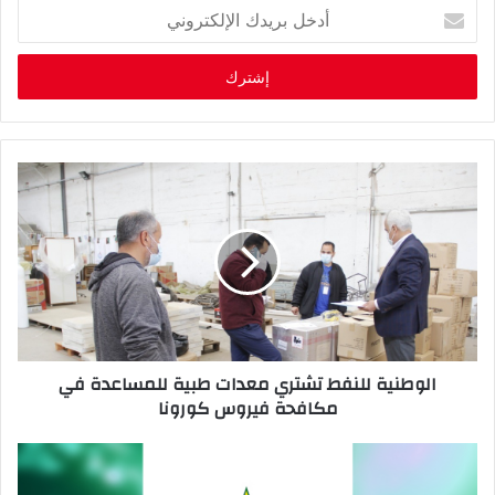
أ
د
خ
ل
ب
ر
ي
د
ك
ا
ل
إ
ل
ك
ت
ر
الوطنية للنفط تشتري معدات طبية للمساعدة في
و
مكافحة فيروس كورونا
ن
ي