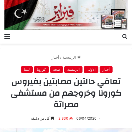
بحث
الق
عن
الرئيسية
/
أخبار
أخبار
الاولى
الرئيسية
صحة
كورونا
ليبيا
تعافي حالتين مصابتين بفيروس
كورونا وخروجهم من مستشفى
مصراتة
06/04/2020
2٬830
أقل من دقيقة