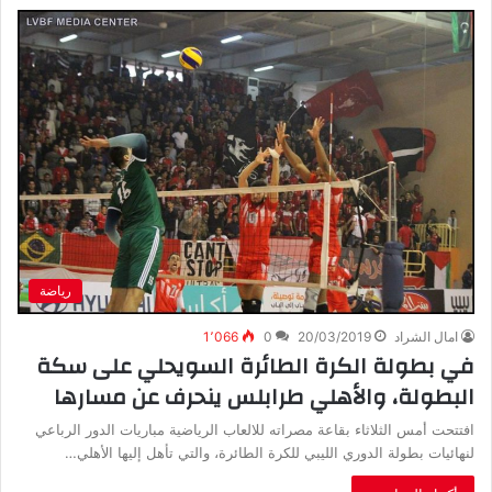
رياضة
امال الشراد
20/03/2019
0
1٬066
في بطولة الكرة الطائرة السويحلي على سكة
البطولة، والأهلي طرابلس ينحرف عن مسارها
افتتحت أمس الثلاثاء بقاعة مصراته للالعاب الرياضية مباريات الدور الرباعي
لنهائيات بطولة الدوري الليبي للكرة الطائرة، والتي تأهل إليها الأهلي…