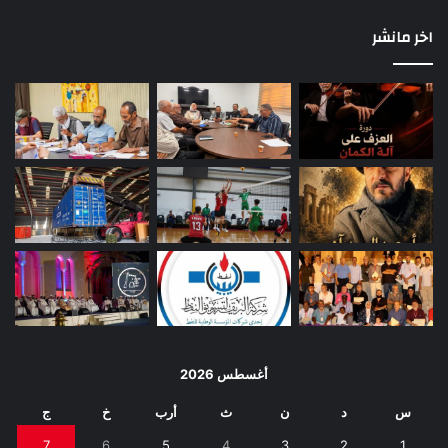
اخر مانشر
أغسطس 2026
س
د
ن
ث
أرب
خ
ج
7
6
5
4
3
2
1