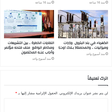
منذ 16 ساعة
منذ 16 ساعة
‬وميزانيات‭ .. ‬والمحصلة‭ )‬بـلاك‭ ‬آوت)
‬وأجاب‭ ‬عنـه‭ ‬المختصون
منذ أسبوع واحد
منذ أسبوع واحد
اترك تعليقاً
لن يتم نشر عنوان بريدك الإلكتروني.
الحقول الإلزامية مشار إليها بـ
*
ا
ل