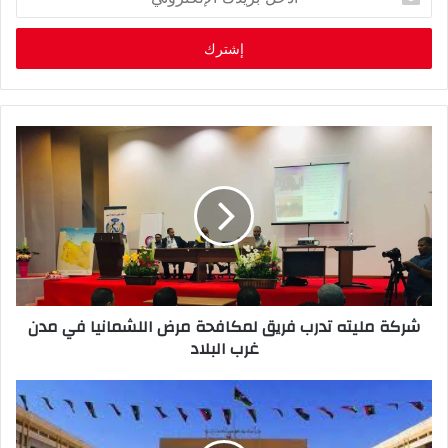
د
خ
ل
ب
ر
ي
د
ك
ا
ل
إ
ل
ك
ت
ر
شركة مليته تدرب فريق لمكافحة مرض اللشمانيا في مدن
و
غرب البلاد
ن
ي