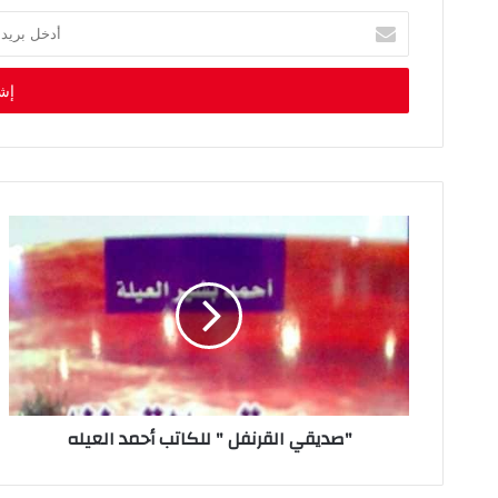
أ
د
خ
ل
ب
ر
ي
د
ك
ا
ل
إ
ل
ك
ت
ر
و
ن
"صديقي القرنفل " للكاتب أحمد العيله
ي