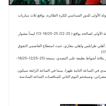
الأولى للدور السداسي للكرة الطائرة، بواقع ثلاث مباريات
في المباراة الاولى تمكن السويحلي من الظفر بالاشواط الثلاثة الأولى لصالحه بواقع ( 25-22/ 25-16/25-13) ليبدأ مشوار
بين أهلي طرابلس واهلي بنغازي، حيث استطاع العاصمي التفوق
في أخر لقاءات اليوم الاول فتمكن الاتحاد المصراتي من الفوز بثلاثة أشواط نظيفة على التصدي، بنتيجة (25-12/25-18/25-
دي في الساعة الثانية ظهرا، بينما في الساعة الرابعة سيكون
لمصراتي، وسيختتم اليوم الثاني للمنافسات الساعة السادسة