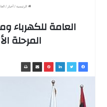
الرئيسية
/
أخبار
/
العا
العامة للكهرباء و
المرحلة ال
فيسبوك
تويتر
لينكدإن
بينتيريست
مشاركة عبر البريد
طباعة