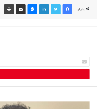
فيسبوك
تويتر
لينكدإن
ماسنجر
مشاركة عبر البريد
طباعة
شاركها
أ
د
خ
ل
ب
ر
ي
د
ك
ا