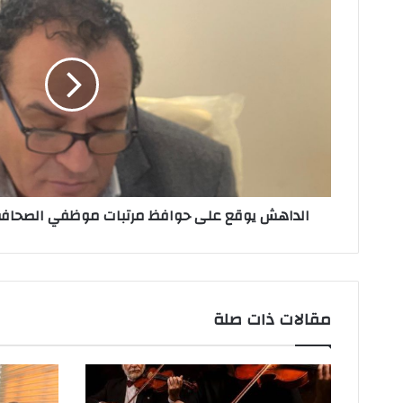
ل
إ
ل
ك
ت
ر
و
ن
ي
الداهش يوقع على حوافظ مرتبات موظفي الصحافة 
مقالات ذات صلة