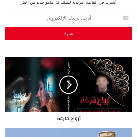
أشترك في القائمة البريدية ليصلك كل ماهو جديد من اخبار
أ
د
خ
ل
ب
ر
ي
د
ك
ا
ل
إ
ل
ك
ت
ر
أرواح فارغة
و
ن
ي