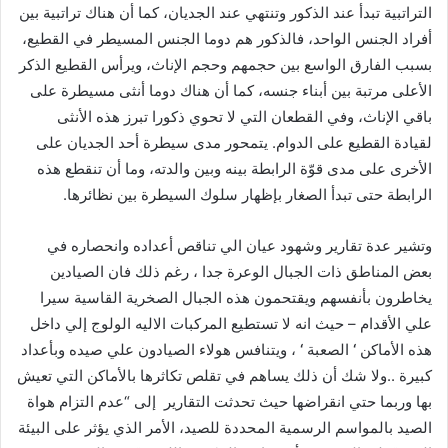
التراتبية تبدأ عند الذكور وتنتهي عند الجديان، كما أن هناك تراتبية بين
أفراد الجنس الواحد، فالذكور هم دوما الجنس المسيطر في القطيع،
بسبب الفارق الواسع بين حجمهم وحجم الإناث، ويرأس القطيع الذكر
الأعلى مرتبة بين أبناء جنسه، كما أن هناك دوما أنثى مسيطرة على
باقي الإناث، وفي القطعان التي لا تحوي ذكورا تبرز هذه الأنثى
لقيادة القطيع على الدوام
.
يتمحور مدى سيطرة أحد الجديان على
الأخرى على مدى قوّة الرابطة بينه وبين والدته، وما أن تنقطع هذه
الرابطة حتى تبدأ الصغار بإظهار سلوك السيطرة بين نظائرها
.
وتشير عدة تقارير وشهود عيان الي تناقص أعداده وانحصاره في
بعض المناطق ذات الجبال الوعرة جدا ، رغم ذلك فان الصيادين
يخاطرون بأنفسهم ويقتحمون هذه الجبال الصخرية القاسية سيرا
علي الأقدام
–
حيث انه لا تستطيع المركبات الاليه الولوج إلي داخل
هذه الأماكن
‘
الصعبة
‘
، ويتنافس هولاء الصيادون علي صيده وبأعداد
كبيرة
..
ولا شك أن ذلك يساهم في تقلص تكاثرها بالأماكن التي تعيش
بها وربما حتي انقراضها حيث تحدثت التقارير
إلى
“
عدم التزام هواة
الصيد بالمواسم الرسمية المحددة للصيد، الأمر الذي يؤثر على البيئة