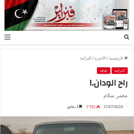
بحث
الق
عن
الرئيسية
/
الأخيرة
/
التراثية
التراثية
ثقافة
راح الودان.!
معمر سلام
17/07/2023
1٬152
2 دقائق