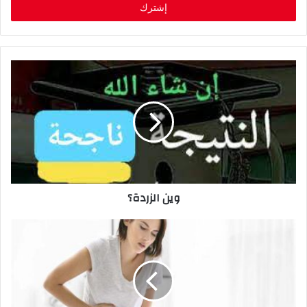
ل
ب
ر
ي
د
ك
ا
ل
إ
ل
ك
ت
ر
وين الزردة؟
و
ن
ي