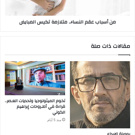
من أسباب عقم النساء.. متلازمة تكيس المبايض
مقالات ذات صلة
‬الكوني
منذ 5 أيام
بوصلة‭ ‬الإبداع