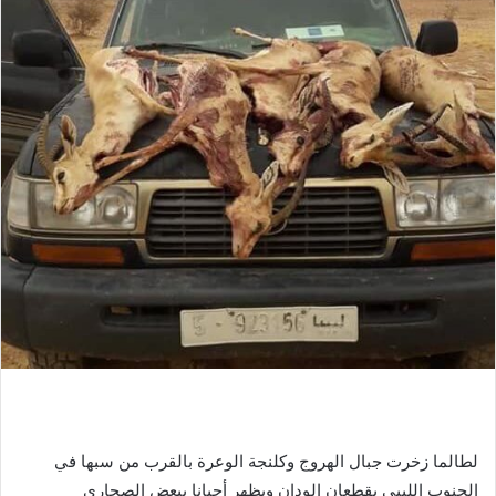
لطالما زخرت جبال الهروج وكلنجة الوعرة بالقرب من سبها في
الجنوب الليبي بقطعان الودان ويظهر أحيانا ببعض الصحاري