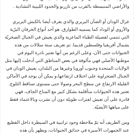
والأراضي المنبسطة بالقرب من تازربو والحدود الليبية التشادية
.
غزال الودان أو الضأن البربري والذي يعرف أيضا بالكبش البربري
والأروي أو الوداد كما يسميه الطوارق، هو أحد أنواع الخرفان البرّية
التي تنتمي لفصيلة الظباء الماعزية والذي يعيش في الجبال الصخريّة
بشمال أفريقيا وفلسطين قديما
.
تم تعريف ستة سلالات من هذه
الحيوانات حتى الآن، وعلى الرغم من أنها تعتبر نادرة اليوم في
موطنها الأصلي فهي مألوفة في بعض المناطق التي أدخلت إليها مثل
الولايات المتحدة وجنوب أوروبا وغيرها من البلدان،
يعيش الودان في
الجبال الصحراوية على اختلاف ارتفاعها،و يمكن أن يوجد في الأماكن
القليلة الارتفاع عن سطح البحر وصولا حتى مستوى تساقط الثلوج
.
تعتبر هذه الحيوانات متأقلمة بشكل كبير مع المناخ الجاف، فهي
قادرة على أن تعيش لفترات طويلة دون أن تشرب وبالاعتماد فقط
على مياهها الأيضيّة
.
ومن الطريف أنه تمّ ملاحظة وجود تراتبية في السيطرة داخل القطيع
عند الجمهرات الأسيرة في حدائق الحيوانات، ويظهر بأن هذه