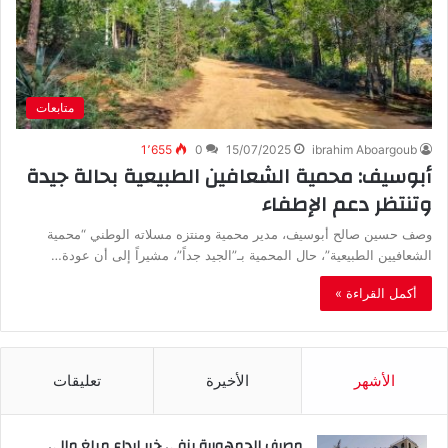
متابعات
1٬655
0
15/07/2025
ibrahim Aboargoub
أبوسيف: محمية الشعافين الطبيعية بحالة جيدة
وتنتظر دعم الإطفاء
وصف حسين صالح أبوسيف، مدير محمية ومنتزه مسلاته الوطني “محمية
الشعافيين الطبيعية”، حال المحمية بـ”الجيد جداً”، مشيراً إلى أن عودة…
أكمل القراءة »
الأشهر
الأخيرة
تعليقات
مصرف الجمهورية ينفي خبر إيداع مبلغ مالي