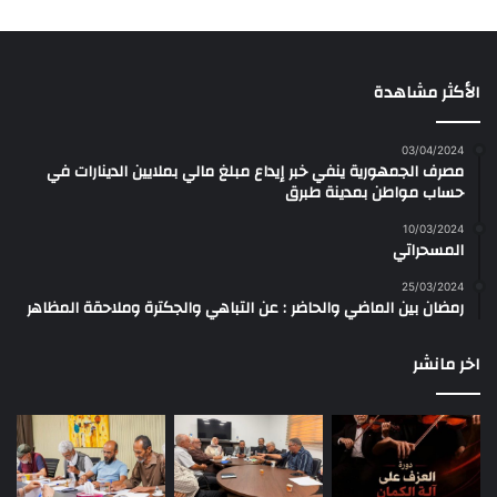
الأكثر مشاهدة
03/04/2024
مصرف الجمهورية ينفي خبر إيداع مبلغ مالي بملايين الدينارات في
حساب مواطن بمدينة طبرق
10/03/2024
المسحراتي
25/03/2024
رمضان بين الماضي والحاضر : عن التباهي والجكترة وملاحقة المظاهر
اخر مانشر