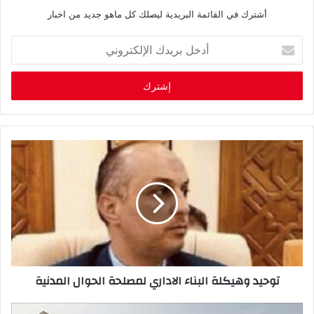
أشترك في القائمة البريدية ليصلك كل ماهو جديد من اخبار
أ
د
خ
ل
ب
ر
ي
د
ك
ا
ل
إ
ل
ك
ت
ر
توحيد وهيكلة البناء الاداري لمصلحة الحوال المدنية
و
ن
ي