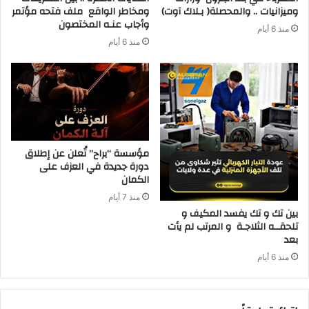
‬وميزانيات‭ .. ‬والمحصلة‭ )‬بـلاك‭ ‬آوت)
‬وأجاب‭ ‬عنـه‭ ‬المختصون
منذ 6 أيام
منذ 6 أيام
مؤسسة “براح” تُعلن عن إطلاق
دورة جديدة في العزف على
الكمان
منذ 7 أيام
‬بعد‭ ‬
منذ 6 أيام