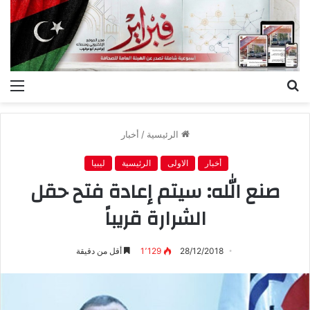
بحث
الق
عن
الرئيسية
/
أخبار
أخبار
الاولى
الرئيسية
ليبيا
صنع الله: سيتم إعادة فتح حقل
الشرارة قريباً
28/12/2018
1٬129
أقل من دقيقة