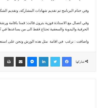
وفي ختام البرنامج تم تقديم شهادات المشاركة، وتقديم الشك
وفي اتصال مع الاستاذة فوزية بترون قالت: قمنا باقامة ورش
الحرفية واليدوية والسعفية تحتاج فقط الى من يساعدها في كيف
واضافت : نرغب في اقامة مثل هذه الورش ونحن على استعدا
فيسبوك
تويتر
لينكدإن
ماسنجر
مشاركة عبر البريد
طباعة
شاركها