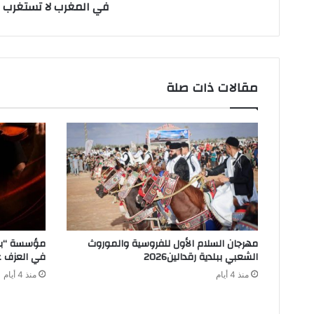
في المغرب لا تستغرب
مقالات ذات صلة
مؤسسة “برا
‬الشعبي‭ ‬ببلدية‭ ‬رقدالين‭ ‬2026‭ ‬
في العزف ع
منذ 4 أيام
منذ 4 أيام