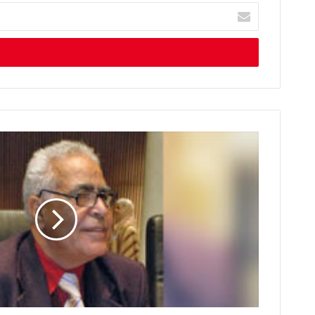
أ
د
خ
ل
ب
ر
ي
د
ك
ا
ل
إ
ل
ك
ت
ر
و
ن
ي