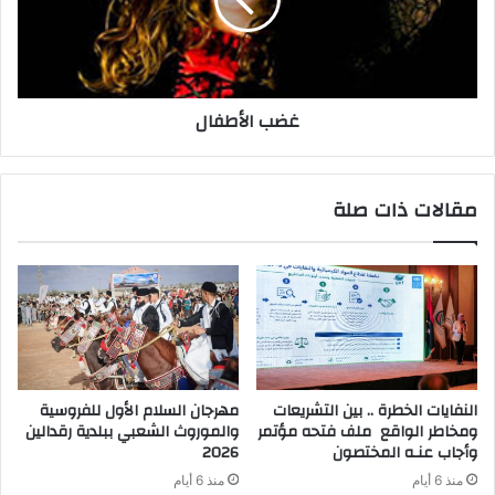
غضب الأطفال
مقالات ذات صلة
‬وأجاب‭ ‬عنـه‭ ‬المختصون
‬2026‭ ‬
منذ 6 أيام
منذ 6 أيام