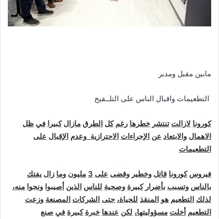
مابين مقبل ومدير
كورونا
لازالت
تنتشر
خطرها
رغم
كل
الطرق
مازال
كبيرا
في
ظل
الاهمال
والابتعاد
عن
الإجراءات
الاحترازية
وعدم
الإقبال
على
التطعيمات
فيروس
كورونا
قاتل
وخطير
وقضى
على
3
مليون
وما
زال
يفتك
بالناس
وتسبب
بأضرار
كبيرة
وصحية
للناس
الذين
أصيبوا
ونجوا
منه،
لذلك
التطعيم
هو
المنقذ
للحياة،
حتى
الشركات
المصنعة
وزعت
التطعيم
أخلت
مسؤوليتها،
لكن
عندها
خبرة
كبيرة
في
صنع