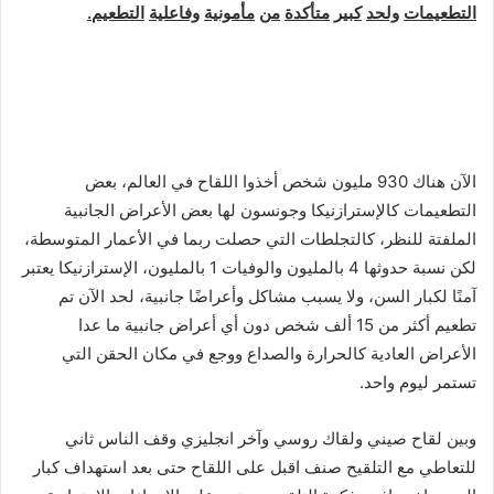
التطعيمات
ولحد
كبير
متأكدة
من
مأمونية
وفاعلية
التطعيم
.
‎الآن هناك 930 مليون شخص أخذوا اللقاح في العالم، بعض
التطعيمات كالإسترازنيكا وجونسون لها بعض الأعراض الجانبية
الملفتة للنظر، كالتجلطات التي حصلت ربما في الأعمار المتوسطة،
لكن نسبة حدوثها 4 بالمليون والوفيات 1 بالمليون، الإسترازنيكا يعتبر
آمنًا لكبار السن، ولا يسبب مشاكل وأعراضًا جانبية، لحد الآن تم
تطعيم أكثر من 15 ألف شخص دون أي أعراض جانبية ما عدا
الأعراض العادية كالحرارة والصداع ووجع في مكان الحقن التي
تستمر ليوم واحد.
‎وبين لقاح صيني ولقاك روسي وآخر انجليزي وقف الناس ثاني
للتعاطي مع التلقيح صنف اقبل على اللقاح حتى بعد استهداف كبار