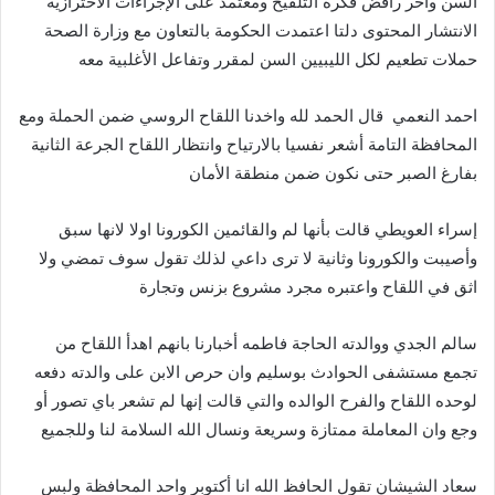
السن واخر رافض فكرة التلقيح ومعتمد على الإجراءات الاحترازية
الانتشار المحتوى دلتا اعتمدت الحكومة بالتعاون مع وزارة الصحة
حملات تطعيم لكل الليبيين السن لمقرر وتفاعل الأغلبية معه
‎احمد النعمي قال الحمد لله واخدنا اللقاح الروسي ضمن الحملة ومع
المحافظة التامة أشعر نفسيا بالارتياح وانتظار اللقاح الجرعة الثانية
بفارغ الصبر حتى نكون ضمن منطقة الأمان
‎إسراء العويطي قالت بأنها لم والقائمين الكورونا اولا لانها سبق
وأصيبت والكورونا وثانية لا ترى داعي لذلك تقول سوف تمضي ولا
اثق في اللقاح واعتبره مجرد مشروع بزنس وتجارة
‎سالم الجدي ووالدته الحاجة فاطمه أخبارنا بانهم اهدأ اللقاح من
تجمع مستشفى الحوادث بوسليم وان حرص الابن على والدته دفعه
لوحده اللقاح والفرح الوالده والتي قالت إنها لم تشعر باي تصور أو
وجع وان المعاملة ممتازة وسريعة ونسال الله السلامة لنا وللجميع
‎سعاد الشيشان تقول الحافظ الله انا أكتوبر واحد المحافظة ولبس