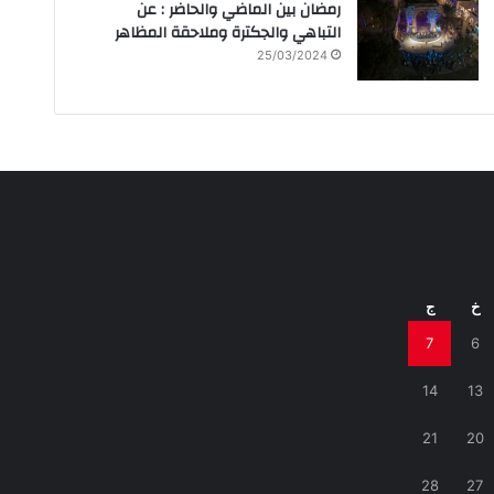
رمضان بين الماضي والحاضر : عن
التباهي والجكترة وملاحقة المظاهر
25/03/2024
خ
ج
7
6
14
13
21
20
28
27