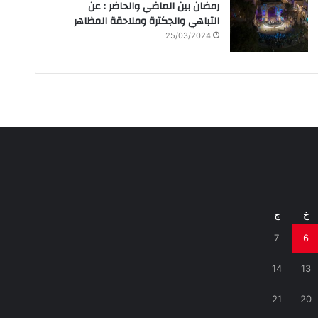
رمضان بين الماضي والحاضر : عن
التباهي والجكترة وملاحقة المظاهر
25/03/2024
خ
ج
7
6
14
13
21
20