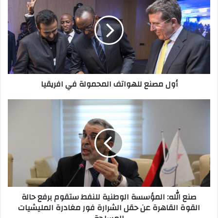
ك
ا
ل
إ
ل
ك
ت
ر
أول مصنع للهواتف المحمولة في افريقيا
و
ن
ي
صنع الله: المؤسسة الوطنية للنفط ستقوم برفع حالة
القوة القاهرة عن حقل الشرارة فور مغادرة المليشيات