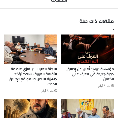
المسلحة
مقالات ذات صلة
مؤسسة “براح” تُعلن عن إطلاق
اللجنة العليا لـ “بنغازي عاصمة
دورة جديدة في العزف على
الثقافة العربية 2026” تؤكد
الكمان
جاهزية اللجان والمواقع لإطلاق
الحدث
منذ 5 أيام
منذ 6 أيام