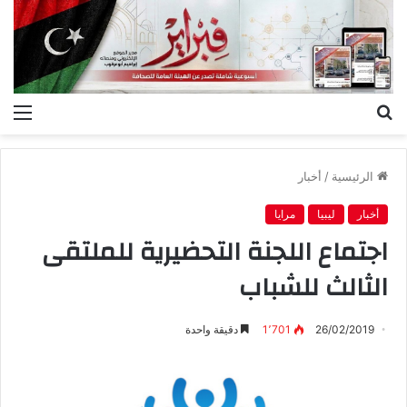
بحث
الق
عن
الرئيسية
/
أخبار
أخبار
ليبيا
مرايا
اجتماع اللجنة التحضيرية للملتقى
الثالث للشباب
26/02/2019
1٬701
دقيقة واحدة