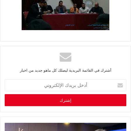
أشترك في القائمة البريدية ليصلك كل ماهو جديد من اخبار
أ
د
خ
ل
ب
ر
ي
د