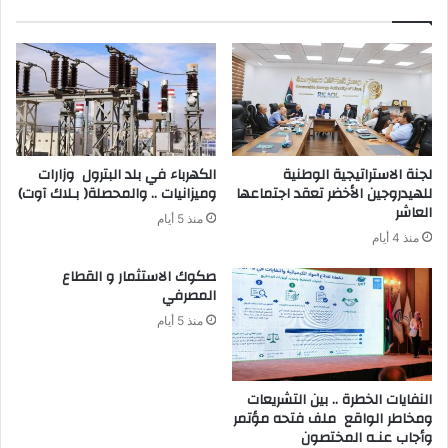
لجنة الاستراتيجية الوطنية
للهيدروجين الأخضر تعقد اجتماعها
‬وميزانيات‭ .. ‬والمحصلة‭ )‬بـلاك‭ ‬آوت)
العاشر
منذ 5 أيام
منذ 4 أيام
‬المصرفي‭ ‬
منذ 5 أيام
‬وأجاب‭ ‬عنـه‭ ‬المختصون