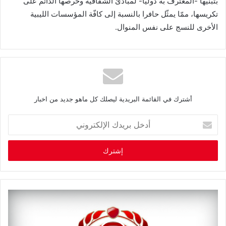
بتبنيّها -المعترف به دوليا- لمبادئ الشفافية وحرصها الدائم على
تكريسها، ممّا يمثّل حافرا بالنسبة إلى كافّة المؤسسات الليبية
الأخرى للنسج على نفس المنوال.
أشترك في القائمة البريدية ليصلك كل ماهو جديد من اخبار
أ
د
خ
ل
ب
ر
ي
د
ك
ا
ل