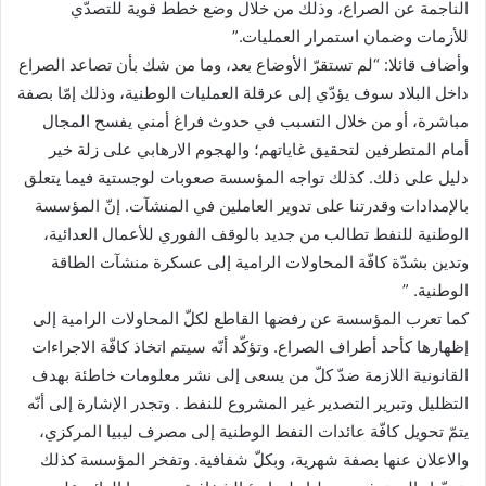
الناجمة عن الصراع، وذلك من خلال وضع خطط قوية للتصدّي
للأزمات وضمان استمرار العمليات.”
وأضاف قائلا: “لم تستقرّ الأوضاع بعد، وما من شك بأن تصاعد الصراع
داخل البلاد سوف يؤدّي إلى عرقلة العمليات الوطنية، وذلك إمّا بصفة
مباشرة، أو من خلال التسبب في حدوث فراغ أمني يفسح المجال
أمام المتطرفين لتحقيق غاياتهم؛ والهجوم الارهابي على زلة خير
دليل على ذلك. كذلك تواجه المؤسسة صعوبات لوجستية فيما يتعلق
بالإمدادات وقدرتنا على تدوير العاملين في المنشآت. إنّ المؤسسة
الوطنية للنفط تطالب من جديد بالوقف الفوري للأعمال العدائية،
وتدين بشدّة كافّة المحاولات الرامية إلى عسكرة منشآت الطاقة
الوطنية. ”
كما تعرب المؤسسة عن رفضها القاطع لكلّ المحاولات الرامية إلى
إظهارها كأحد أطراف الصراع. وتؤكّد أنّه سيتم اتخاذ كافّة الاجراءات
القانونية اللازمة ضدّ كلّ من يسعى إلى نشر معلومات خاطئة بهدف
التظليل وتبرير التصدير غير المشروع للنفط . وتجدر الإشارة إلى أنّه
يتمّ تحويل كافّة عائدات النفط الوطنية إلى مصرف ليبيا المركزي،
والاعلان عنها بصفة شهرية، وبكلّ شفافية. وتفخر المؤسسة كذلك