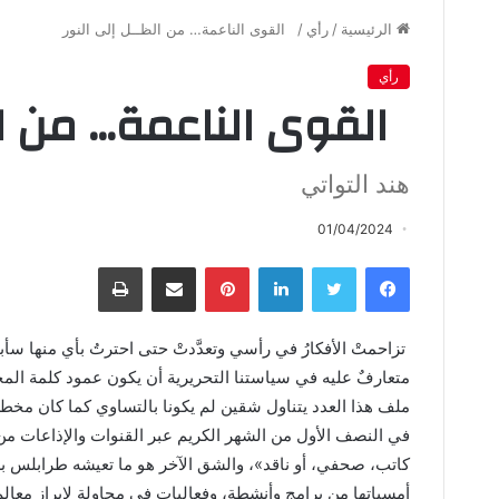
الرئيسية
/
رأي
/
القوى الناعمة… من الظــل إلى النور
رأي
القوى الناعمة… من الظ
هند التواتي
01/04/2024
فيسبوك
تويتر
لينكدإن
بينتيريست
مشاركة عبر البريد
طباعة
تزاحمتْ الأفكارُ في رأسي وتعدَّدتْ حتى احترتُ بأي منها سأ
متعارفٌ عليه في سياستنا التحريرية أن يكون عمود كلمة المح
ملف هذا العدد يتناول شقين لم يكونا بالتساوي كما كان مخطط
في النصف الأول من الشهر الكريم عبر القنوات والإذاعات من 
كاتب، صحفي، أو ناقد
»
، والشق الآخر هو ما تعيشه طرابلس ب
أمسياتها من برامج وأنشطة، وفعاليات في محاولة لإبراز معا