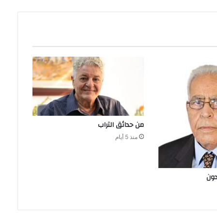
من‭ ‬حدائق‭ ‬التراب
منذ 5 أيام