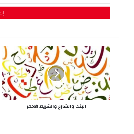
د
خ
ل
ب
ر
ي
د
ك
ا
ل
إ
ل
ك
ت
ر
و
ن
البنت والشارع والشريط الاحمر
ي