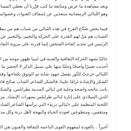
وبعد مشاهدة ما عرض ومتابعة ما كتب قرَّرنا أن نعطي المساح
وهو الليالي الرمضانية مبتعدين عن إسفاف القنوات وعشوائية
فيما يخص صُنَّاع الفرح في هذه الليالي من شباب هم من ي
الشباب هم مَنْ لهم القدرة على الحركة والتغيير، والتعبير عن
الرئيس في تحديد كفاءة الشخص إنما قدرته على مرونة التعام
حاليًا تشهد الحركة الثقافية والفنية في ليبيا ظهور موجة من
أحدثت تغييرًا واضحًا وجليًا منها على سبيل الذكر لا الحصر ما
الليالي خرجتْ للنَّور بفضل جهود شابة تم الوثوق بكفاءتها و
الشكر والإشادة لزامًا علينا، فالشكر للشاعر الشاب صالح قا
بانت نتائجه واضحة وجلية في ليالي المدينة بطرابلس، والشك
الدين الميلادي على إنارة ليالي طرابلس بسهرات الإنشاد، من
اللجنة المنظمة على
«
ليالي درنة
»
التي ترأسها الشاعر الشاب
ومثقفين، ومتطوعين لعودة الحياة والبهجة لأهل درنة وكل مدن 
أخيراً
..
بالعودة لمفهوم القوى الناعمة للثقافة والفنون هي ال