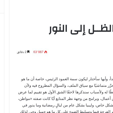
ــل إلى النور
63٬987
2 دقائق
بدأ، وأيها سأختار ليكون سمة العمود الرئيس، خاصة أن ما هو
رَّر متماشيًا مع سياق الملف، والسؤال المطروح فيه ولأن
ًا له ولأسباب سنذكرها لاحقًا الشق الأول هو تقييم لما عرض
أعمال، وبرامج من وجهة نظر المتابع أيًا كانت صفته
«
مواطن،
شكل خاص، وليبيا بشكل عام من ليالٍ رمضانية وما يدور في
لم الفرحة فيها وتسليط الضوء على كل ما هو جميل وحي لذلك