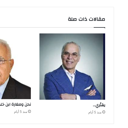
مقالات ذات صلة
نحن‭ ‬ومغارة ابن‭ ‬خلدون
يهَتْري‭…‬
منذ 5 أيام
منذ 5 أيام