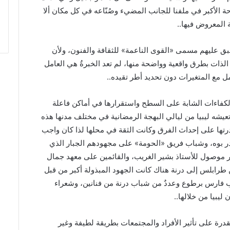
ة الأكبر في ملفنا للجانب المضيء وصُنّاعه في كل مكان ألا
 المعروض فيها
..
نطبق عليهم مسمى
«
القوى الناعمة
»
للثقافة والفنون، ولأن
 الذات بطرق واقعية وواضحة منها، لم تعد الخبرةُ هي العامل
ل مع المتغيرات دون تحديد أطر تقيده
..
 الكفاءات الشابة على السطح واستقرارها في أماكن فاعلة
 تعيشه ليبيا من ليالي البهجة الرمضانية في مختلف مدنها هذه
قدرتها على إحداث الفرق وكانت الثقة في محلها لذا كان واجب
در بوه، وشباب فريق
«
الحومة
»
على مجهودهم الجبار الذي
ر موصول للأستاذ بشير الغريب، والقائمين على معهد جمال
 طرابلس إلى درنة هناك كانت الجهود المبذولة أكبر من قبل
 فارس برطوع وعددٌ من شباب درنة من فنانين، وشعراء
ليبيا من خلالها
..
قدرة على تأثير الأفراد والمجتمعات بطريقة لطيفة وغير