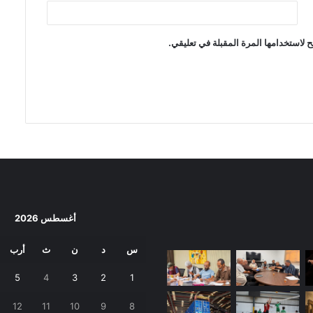
 لاستخدامها المرة المقبلة في تعليقي.
أغسطس 2026
س
د
ن
ث
أرب
5
4
3
2
1
12
11
10
9
8