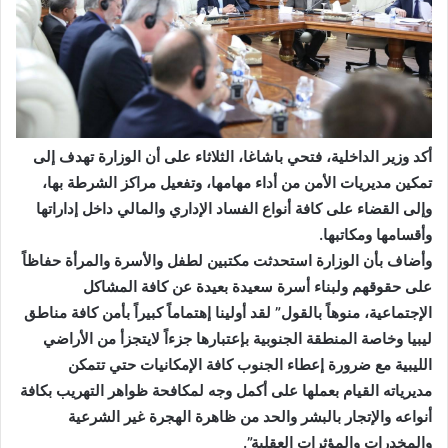
أكد وزير الداخلية، فتحي باشاغا، الثلاثاء على أن الوزارة تهدف إلى
تمكين مديريات الأمن من أداء مهامها، وتفعيل مراكز الشرطة بها،
وإلى القضاء على كافة أنواع الفساد الإداري والمالي داخل إداراتها
وأقسامها ومكاتبها.
وأضاف بأن الوزارة استحدثت مكتبين لطفل والأسرة والمرأة حفاظاً
على حقوقهم ولبناء أسرة سعيدة بعيدة عن كافة المشاكل
الإجتماعية، منوهاً بالقول” لقد أولينا إهتماماً كبيراً بأمن كافة مناطق
ليبيا وخاصة المنطقة الجنوبية بإعتبارها جزءاً لايتجزأ من الأراضي
الليبية مع ضرورة إعطاء الجنوب كافة الإمكانيات حتي تتمكن
مديرياته القيام بعملها على أكمل وجه لمكافحة ظواهر التهريب بكافة
أنواعه والإتجار بالبشر والحد من ظاهرة الهجرة غير الشرعية
والمخدرات والمؤثرات العقلية”.