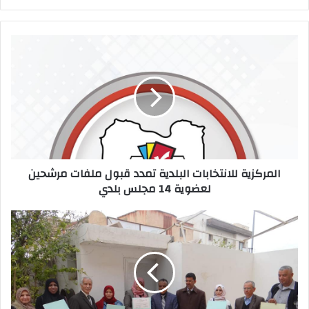
ر
ي
د
ك
ا
ل
إ
ل
ك
ت
ر
المركزية للانتخابات البلدية تمدد قبول ملفات مرشحين
و
لعضوية 14 مجلس بلدي
ن
ي