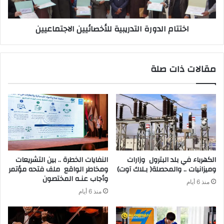
اختتام الدورة التدريبية للأخصائيين الاجتماعيين
مقالات ذات صلة
‬وميزانيات‭ .. ‬والمحصلة‭ )‬بـلاك‭ ‬آوت)
‬وأجاب‭ ‬عنـه‭ ‬المختصون
منذ 6 أيام
منذ 6 أيام