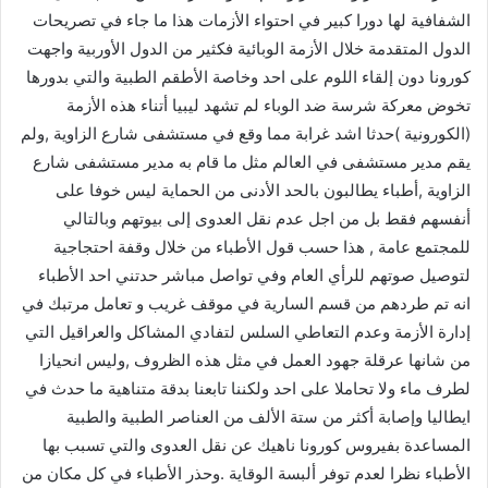
الشفافية لها دورا كبير في احتواء الأزمات هذا ما جاء في تصريحات
الدول المتقدمة خلال الأزمة الوبائية فكثير من الدول الأوربية واجهت
كورونا دون إلقاء اللوم على احد وخاصة الأطقم الطبية والتي بدورها
تخوض معركة شرسة ضد الوباء لم تشهد ليبيا أتناء هذه الأزمة
(الكورونية )حدثا اشد غرابة مما وقع في مستشفى شارع الزاوية ,ولم
يقم مدير مستشفى في العالم مثل ما قام به مدير مستشفى شارع
الزاوية ,أطباء يطالبون بالحد الأدنى من الحماية ليس خوفا على
أنفسهم فقط بل من اجل عدم نقل العدوى إلى بيوتهم وبالتالي
للمجتمع عامة , هذا حسب قول الأطباء من خلال وقفة احتجاجية
لتوصيل صوتهم للرأي العام وفي تواصل مباشر حدتني احد الأطباء
انه تم طردهم من قسم السارية في موقف غريب و تعامل مرتبك في
إدارة الأزمة وعدم التعاطي السلس لتفادي المشاكل والعراقيل التي
من شانها عرقلة جهود العمل في مثل هذه الظروف ,وليس انحيازا
لطرف ماء ولا تحاملا على احد ولكننا تابعنا بدقة متناهية ما حدث في
ايطاليا وإصابة أكثر من ستة الألف من العناصر الطبية والطبية
المساعدة بفيروس كورونا ناهيك عن نقل العدوى والتي تسبب بها
الأطباء نظرا لعدم توفر ألبسة الوقاية .وحذر الأطباء في كل مكان من