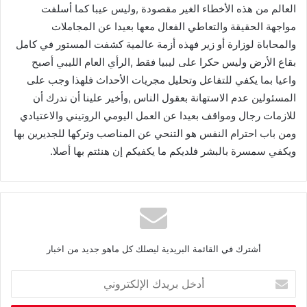
العالم من هذه الأخطاء الغير مقصودة ,وليس عيبا كما أسلفت
مواجهة الحقيقة والتعاطي الفعال معها بعيدا عن المجاملات
والمحاباة لوزارة أو زير فهذه أزمة عالمية كشفت المستور في كامل
بقاع الأرض وليس حكرا على ليبيا فقط ,الرأي العام الليبي أصبح
واعيا بما يكفي للتفاعل وتحليل مجريات الأحداث فلهذا وجب على
المسئولين عدم الاستهانة بعقول الناس ,وأخير علينا أن ندرك أن
للازمات رجال ومواقف بعيدا عن العمل اليومي الروتيني والاعتيادي
ومن باب احترام النفس هو التنحي عن المناصب وتركها للجديرين بها
ويكفي سمسرة بالبشر فلديكم ما يكفيكم إن هنئتم بها أصلا.
أشترك في القائمة البريدية ليصلك كل ماهو جديد من اخبار
أ
د
خ