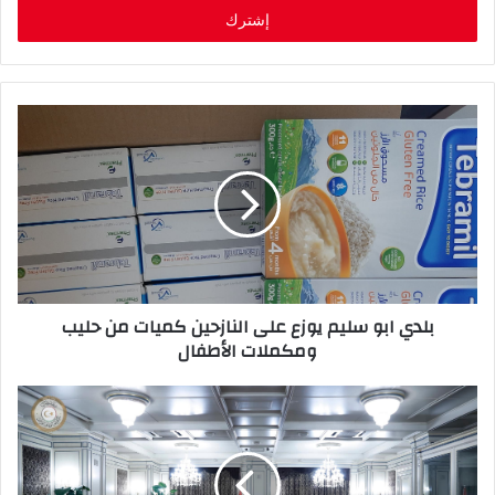
ل
ب
ر
ي
د
ك
ا
ل
إ
ل
ك
ت
ر
بلدي ابو سليم يوزع على النازحين كميات من حليب
و
ومكملات الأطفال
ن
ي