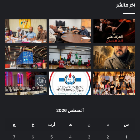
اخر مانشر
أغسطس 2026
س
د
ن
ث
أرب
خ
ج
7
6
5
4
3
2
1