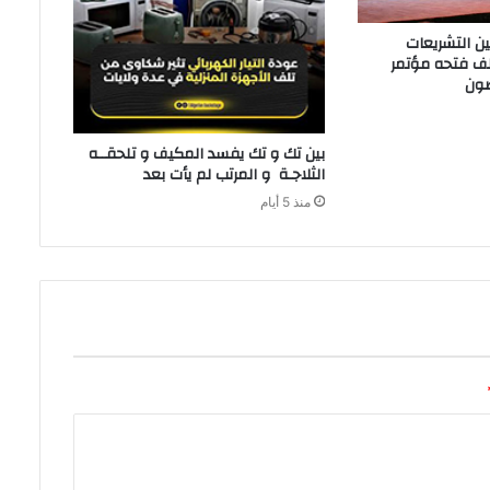
‬الثلاجـة‭ ‬و‭ ‬المرتب‭ ‬لم‭ ‬يأت‭ ‬بعد‭ ‬
منذ 5 أيام