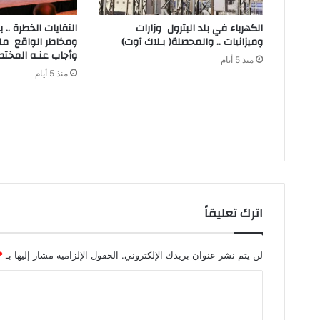
‬وميزانيات‭ .. ‬والمحصلة‭ )‬بـلاك‭ ‬آوت)
‬وأجاب‭ ‬عنـه‭ ‬المختصون
منذ 5 أيام
منذ 5 أيام
اترك تعليقاً
لن يتم نشر عنوان بريدك الإلكتروني.
الحقول الإلزامية مشار إليها بـ
*
ا
ل