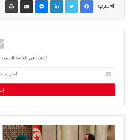
فيسبوك
تويتر
لينكدإن
ماسنجر
مشاركة عبر البريد
طباعة
شاركها
أشترك في القائمة البريدية 
أ
د
خ
ل
ب
ر
ي
د
ك
ا
ل