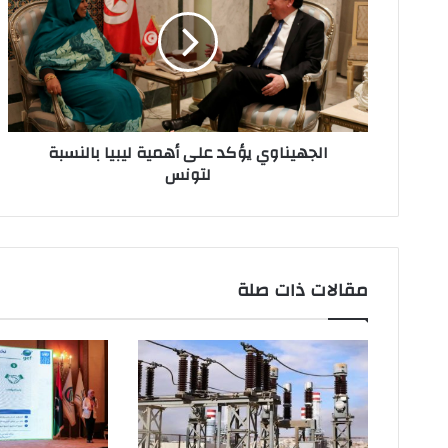
إ
ل
ك
ت
ر
و
ن
الجهيناوي يؤكد على أهمية ليبيا بالنسبة
ي
لتونس
مقالات ذات صلة