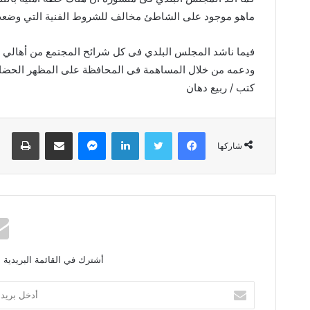
ماهو موجود على الشاطئ مخالف للشروط الفنية التي وضعت 
فيما ناشد المجلس البلدي فى كل شرائح المجتمع من أهالي 
ودعمه من خلال المساهمة فى المحافظة على المظهر الحضاري
كتب / ربيع دهان
فيسبوك
تويتر
لينكدإن
ماسنجر
مشاركة عبر البريد
طباعة
شاركها
أشترك في القائمة البريدية 
أ
د