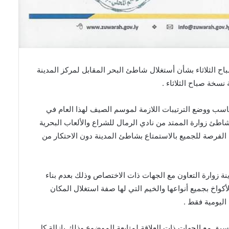
المجلس البلدي زوارة المنشور رقم ( 1 ) لسنة 2019 صباح الثلاثاء بشأن أستغلال شاطئ البحر المقابل لمركز المدينة
سخة صباح الثلاثاء .
ناسب ووضع الترتيبات اللازمة لموسم الصيف لهذا العام في
طئ زوارة الممتد من نادي الرمال للشراع والألعاب البحرية
ة الفرصة للجميع بالاستمتاع بشاطئ المدينة دون الاحتكار من
 زوارة التعاون مع الجهات ذات الاختصاص وذلك بعدم بناء
كواخ بجميع أنواعها والخيم التي لها صفة استغلال المكان
اليومية فقط .
يق مع الجهات ذات العلاقة لمتابعة الموضوع وذلك بإزالة كل