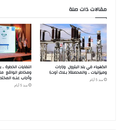
مقالات ذات صلة
‬وميزانيات‭ .. ‬والمحصلة‭ )‬بـلاك‭ ‬آوت)
‬وأجاب‭ ‬عنـه‭ ‬المختصون
منذ 5 أيام
منذ 5 أيام