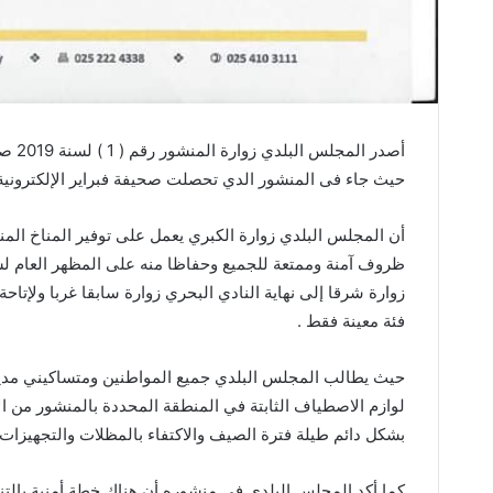
أصدر 
حيث جاء فى المنشور الدي تحصلت صحيفة فبراير الإلكترونية ن
أن المجلس البلدي زوارة الكبري يعمل على توفير المناخ الم
ظروف آمنة وممتعة للجميع وحفاظا منه على المظهر العام لشا
زوارة شرقا إلى نهاية النادي البحري زوارة سابقا غربا ولإتاح
فئة معينة فقط .
حيث يطالب المجلس البلدي جميع المواطنين ومتساكيني مدينة
لوازم الاصطياف الثابتة في المنطقة المحددة بالمنشور من الأ
بشكل دائم طيلة فترة الصيف والاكتفاء بالمظلات والتجهيزات 
كما أكد المجلس البلدي فى منشوره أن هناك خطة أمنية بالتنس