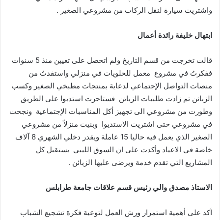
واشتريت سيارة لنقل الركاب من مشروعي الصغير .
ابتهال
خليفة
رائدة
أعمال
قالت تخرجت من قسم التاريخ ولم اتحصل على تعيين منذ 5 سنوات
ففكرتُ في مشروع معمل للحلويات في منزلي واستفدتُ من
منصات التواصل الإجتماعي لدعاية بمنتجات مطبخي الصغير وكسب
الزبائن ثم زادت طلبيات الزبائن فستاجرت استديوا على الطريق
وطورت من مشروعي الى تجهيز أكل المناسبات الإجتماعية ونجحت
في مشروعي حتى اشتريت الاستديوا وبنيت منزلاً من مشروعي
الصغير الذي يعمل فيه حاليا 15 عاملة ويقدر دخلي الشهري 8 آلاف
خاصة في الاعياد وأكدت على ان السوق الليبي يستقبل كل
المشاريع التي تقدم خدمة ويرضى عليها الزبائن .
الاستاذ
مصدق
والي
رئيس
قسم
علاقات
جامعة
طرابلس
أكد على أهمية استمرار ورش العمل لتوعية فكرة تشجيع الشباب