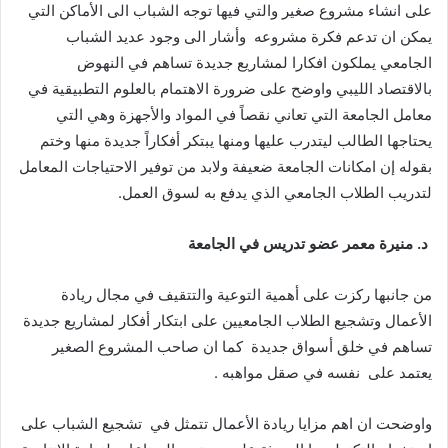
على انشاء مشروع صغير والتي فيها توجه الشباب الى الأماكن التي
يمكن ان تدعم فكرة مشروعه وأشار الى وجود عديد الشباب
الجامعي يملكون افكارا لمشاريع جديدة تساهم في النهوض
بالاقتصاد الليبي واوضح على ضرورة الاهتمام بالعلوم التطبيقية في
معامل الجامعة التي تعاني نقصاً في المواد والأجهزة وهي التي
يحتاجها الطالب ليتدرب عليها ومنها يبتكر أفكاراً جديدة منها وختم
بقوله إن امكانات الجامعة ضعيفة ولابد من توفير الاحتياجات المعامل
لتدريب الطلاب الجامعي الذي يدفع به لسوق العمل.
د
.
منيرة
معمر
عضو
تدريس
في
الجامعة
من جانبها ركزت على أهمية التوعية والتتقيف في مجال ريادة
الأعمال وتشجيع الطلاب الجامعيين على ابتكار أفكار لمشاريع جديدة
تساهم في خلق أسواق جديدة كما ان صاحب المشروع الصغير
يعتمد على نفسه في صقل مواهبه .
واوضحت ان اهم مزايا ريادة الأعمال تتمثل في تشجيع الشباب على