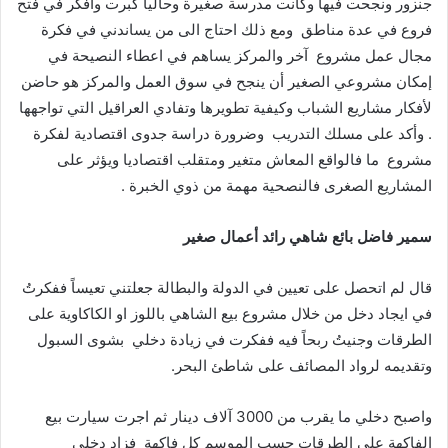
جنزور ونجحت فيها وكانت مدرسة صغيرة وحالياً كبرت وافكر في فتح
فروع في عدة مناطق ومع ذلك احتاج الى من يساندني في فكرة
مجال عمل مشروع آخر والمركز يساهم في اعطاء النصيحة في
إمكان مشروعي الصغير أن ينجح في سوق العمل والمركز هو حاضن
لأفكار مشاريع الشباب وكيفية تطويرها وتفادي العراقيل التي تواجهها
. وأكد على مسلك التدريب وضرورة دراسة جدوى اقتصادية لفكرة
مشروع ما فالواقع المعاش متغير ومتقلب اقتصاديا ويؤثر على
المشاريع الصغرى فالنصحية مهمة من ذوي الخبرة .
سمير
فاضل
بائع
شاهي
رائد
أعمال
صغير
قال لم اتحصل على تعيين في الدولة والبطالة جعلتني تعيساً ففكرتُ
في ايجاد دخل من خلال مشروع بيع الشاهي باللوز او الكاكاوية على
الطرقات وجنيتُ ربحاً فيه ففكرت في زيادة دخلي بشوى السبول
وتقديمه لرواد المصائف على شاطئ البحر.
واصبح دخلي ما يقرب من 3000 آلاف دينار ثم اجرت سيارت بيع
الفاكهة على الطرقات حسب الموسم كل فاكهة فزاد دخلي