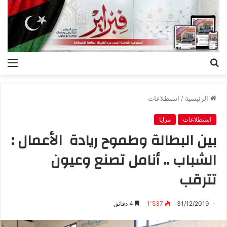
بحث
الق
عن
الرئيسية
/
استطلاعات
استطلاعات
مرايا
بين البطالة وطموح ريادة الأعمال :
الشباب .. أنامل تصنع وعيون
تترقب
31/12/2019
1٬537
4 دقائق