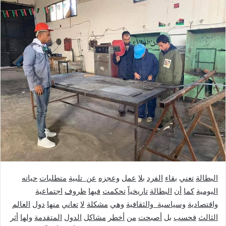
البطالة
تعني
بقاء
الفرد
بلا
عمل
وعجزه
عن
تلبية
متطلبات
حياته
اليومية
كما
أن
البطالة
تاريخياً
تحكمت
فيها
ظروف
اجتماعية
واقتصادية
وسياسية
والثقافية
وهي
مشكلة
لا
تعاني
منها
دول
العالم
الثالث
فحسب
بل
أصبحت
من
أخطر
مشاكل
الدول
المتقدمة
ولها
أثر