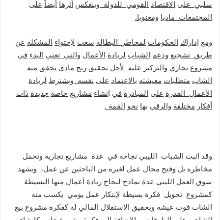
سلبي
على
الاقتصاد
القومي
للدولة
وينعكس
أثرها
أيضاً
على
المجتمعات
ماديا
ومعنويا
.
ومع
إداراك
الحكومات
لمخاطر
البطالة
سعت
لإحتواء
المشكلة
عن
طريق
تشجيع
ودعم
الشباب
لريادة
الأعمال
والتي
تعني
البدء
في
مشروع
تجاري
والتركيز
عليه
لأجل
تحقيق
ربح
مادي
يحقق
منه
الشاب
متطلبات
معيشته
بالاعتماد
على
نفسه
ويشترط
لريادة
الأعمال
القدرة
على
المبادرة
في
إنشاء
مشاريع
خاصة
جديدة
ذات
أفكار
مختلفة
والرقي
بها
نحو
القمة
.
وقد اثبت الشباب الليبي نجاحه في عدة مشاريع تجارية وتحمل
مخاطره بل وفتح مجال عمل لغيره من الباحثين عن عمل، ويشهد
سوق العمل الليبي عدة نماذج لنجاح ريادة أعمال منها البسيطة
كمشروع تحويل فكرة بسيطة لإبتكار عمل يومي يكسب منه
الشاب قوت عيشه ويحقيق الاستقلال المالي له كفكرة مشروع بيع
الشاهي على الطرقات بالإضافة إلى فكرة مشروع خاص كإنشاء