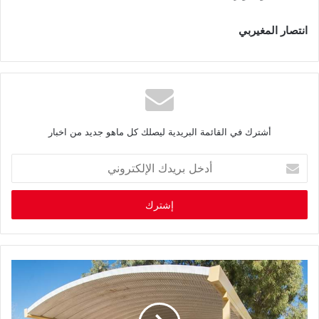
انتصار
المغيربي
أشترك في القائمة البريدية ليصلك كل ماهو جديد من اخبار
أ
د
خ
ل
ب
ر
ي
د
ك
ا
ل