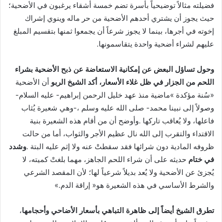
‬عليهم‭ ‬لشراء‭ ‬أضحية‭ ‬واحدة‭ ‬يتقاسمونها‭. ‬
‬اللحم‭ ‬من‭ ‬الجزار‭ ‬في‭ ‬ظل‭ ‬غلاء‭ ‬الأسعار،‭ ‬أكد‭ ‬الشيخ‭ ‬الربو
‬ظروفه‭ ‬المادية‭ ‬دون‭ ‬شرائها‭ ‬فقد‭ ‬سقطتْ‭ ‬عنه‭ ‬ولا‭ ‬إثم‭ ‬عليه‭ ‬البتة‭. ‬
‬في‭ ‬ختام
‬والشرط‭ ‬الأساسي‭ ‬في‭ ‬هذه‭ ‬الشعيرة‭ ‬هو‭ ‬‮«‬إراقة‭ ‬الدم‮»‬‭. ‬
تطرق‭ ‬الشيخ‭ ‬أيضاً‭ ‬إلى‭ ‬ظاهرة‭ ‬التباهي‭ ‬بأسعار‭ ‬الأضاحي‭ ‬وأحجامها