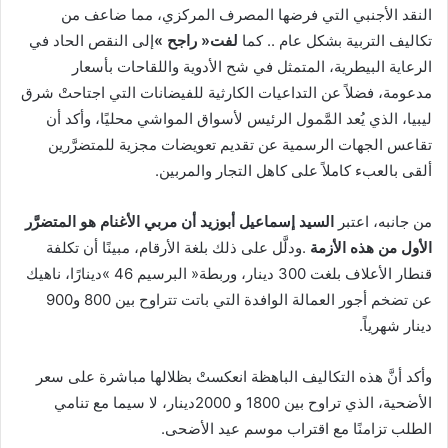
‬تكاليف‭ ‬التربية‭ ‬بشكل‭ ‬عام‭ .. ‬كما‭ ‬
لفت‭ ‬‮«‬راجح‮»‬
‬ألقى‭ ‬بالعبء‭ ‬كاملاً‭ ‬على‭ ‬كاهل‭ ‬التجار‭ ‬والمربين‭. ‬
من‭ ‬جانبه،‭ ‬اعتبر‭ ‬
‬الأول‭ ‬من‭ ‬هذه‭ ‬الأزمة
‬عن‭ ‬تضخم‭ ‬أجور‭ ‬العمالة‭ ‬الوافدة‭ ‬التي‭ ‬باتت‭ ‬تتراوح‭ ‬بين‭ ‬800‭ ‬و900‭
‬دينار‭ ‬شهرياً‭.‬
‬الطلب‭ ‬تزامنًا‭ ‬مع‭ ‬اقتراب‭ ‬موسم‭ ‬عيد‭ ‬الأضحى‭. ‬