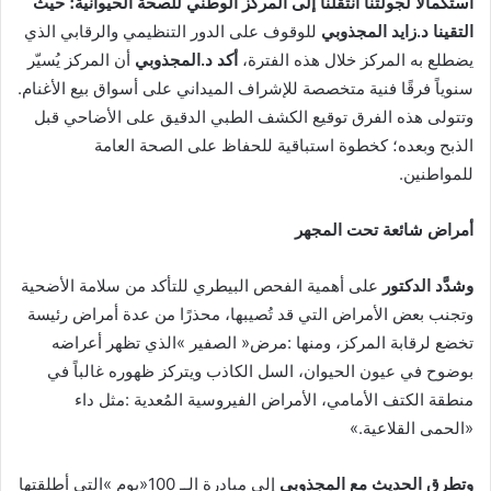
‬التقينا‭ ‬د‭.‬زايد‭ ‬المجذوبي
‬يضطلع‭ ‬به‭ ‬المركز‭ ‬خلال‭ ‬هذه‭ ‬الفترة،‭ ‬
أكد‭ ‬د‭.‬المجذوبي
‬سنوياً‭ ‬فرقًا‭ ‬فنية‭ ‬متخصصة‭ ‬للإشراف‭ ‬الميداني‭ ‬على‭ ‬أسواق‭ ‬بيع‭ ‬الأغنام‭.
‬للمواطنين‭. ‬
أمراض‭ ‬شائعة‭ ‬تحت‭ ‬المجهر‭ ‬
وشدَّد‭ ‬الدكتور
‬‮«‬الحمى‭ ‬القلاعية‮»‬‭. ‬
وتطرق‭ ‬الحديث‭ ‬مع‭ ‬المجذوبي