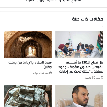
البلوغ المبكر.. ظاهرة تؤرق الأسرة
مقالات ذات صلة
هل تصلح الـ150 ما أفسدته
سيرة الجهاد والإدارة بين ورفلة
الفوضى ؟! حلول مؤجلة .. وعود
وفزان
معلقة .. أسئلة تبحث عن إجابات
منذ 54 دقيقة
منذ 50 دقيقة