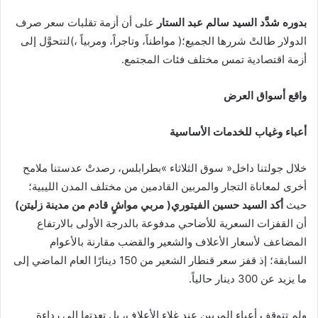
بدوره‭ ‬شدَّد‭ ‬السيد‭ ‬سالم‭ ‬عبد‭ ‬الستار
‬أزمة‭ ‬اقتصادية‭ ‬تمس‭ ‬مختلف‭ ‬فئات‭ ‬المجتمع‭. ‬
واقع‭ ‬أسواق‭ ‬العرض
أعباء‭ ‬وغياب‭ ‬للخدمات‭ ‬الأساسية
‬حيث‭ ‬
أكد‭ ‬السيد‭ ‬حسين‭ ‬الفيتوري‭ )‬مربي‭ ‬مواشٍ‭ ‬قادم‭ ‬من‭ ‬مدينة‭ ‬زليتن‭(‬
‬ما‭ ‬يزيد‭ ‬عن‭ ‬300‭ ‬دينار‭ ‬حالياً‭.‬