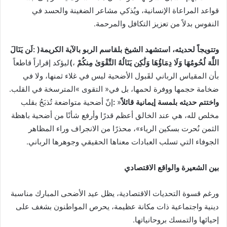
‬النفوس‭ ‬بدلاً‭ ‬من‭ ‬تعزيز‭ ‬التكافل‭ ‬والمرحمة‭. ‬
‬اللَّهَ‭ ‬لُحُومُهَا‭ ‬وَلَا‭ ‬دِمَاؤُهَا‭ ‬وَلَٰكِن‭ ‬يَنَالُهُ‭ ‬التَّقْوَىٰ‭ ‬مِنكُمْ‭(‬
‬ضخامة‭ ‬حجمها‭ ‬ووفرة‭ ‬لحمها،‭ ‬بل‭ ‬في‭ ‬‮«‬التقوى‮»‬‭ ‬المترسخة‭ ‬في‭ ‬القلب‭.
واختتم‭ ‬حديثه‭ ‬بلمسة‭ ‬إيمانية‭ ‬قائلاً‭: ‬
‬الجوفاء‭ ‬التي‭ ‬تسلب‭ ‬العبادات‭ ‬معناها‭ ‬الحقيقي‭ ‬وجوهرها‭ ‬الرباني‭. ‬
بين‭ ‬الشعيرة‭ ‬والواقع‭ ‬الاقتصادي‭ ‬
‬إحيائها‭ ‬والتمسك‭ ‬بروحانياتها‭.‬