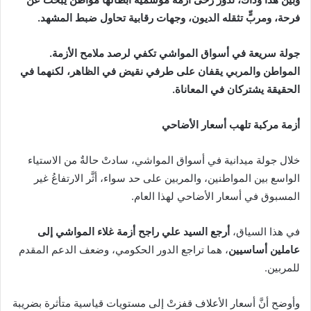
‬فرحة،‭ ‬ومربٍّ‭ ‬تثقله‭ ‬الديون،‭ ‬وجهات‭ ‬رقابية‭ ‬تحاول‭ ‬ضبط‭ ‬المشهد‭.‬
جولة‭ ‬سريعة‭ ‬في‭ ‬أسواق‭ ‬المواشي‭ ‬تكفي‭ ‬لرصد‭ ‬ملامح‭ ‬الأزمة‭.
‬الحقيقة‭ ‬يشتركان‭ ‬في‭ ‬المعاناة‭. ‬
أزمة‭ ‬مركبة‭ ‬تلهب‭ ‬أسعار‭ ‬الأضاحي‭ ‬
‬المسبوق‭ ‬في‭ ‬أسعار‭ ‬الأضاحي‭ ‬لهذا‭ ‬العام‭.‬
في‭ ‬هذا‭ ‬السياق،
‬عاملين‭ ‬أساسيين
‬للمربين‭.‬