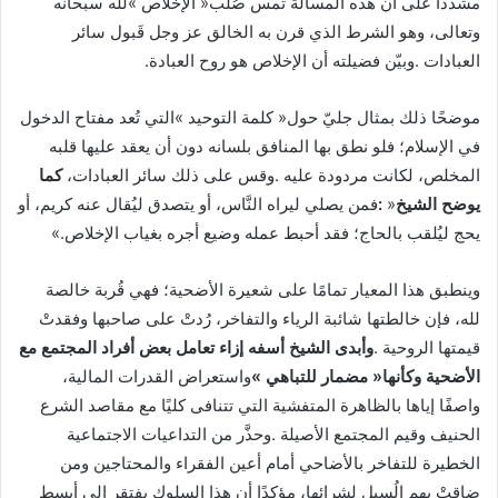
‬العبادات‭. ‬وبيّن‭ ‬فضيلته‭ ‬أن‭ ‬الإخلاص‭ ‬هو‭ ‬روح‭ ‬العبادة‭. ‬
‬المخلص،‭ ‬لكانت‭ ‬مردودة‭ ‬عليه‭. ‬وقس‭ ‬على‭ ‬ذلك‭ ‬سائر‭ ‬العبادات،‭ ‬
‬يوضح‭ ‬الشيخ‭:‬
‬يحج‭ ‬ليُلقب‭ ‬بالحاج؛‭ ‬فقد‭ ‬أحبط‭ ‬عمله‭ ‬وضيع‭ ‬أجره‭ ‬بغياب‭ ‬الإخلاص‮»‬‭. ‬
‬قيمتها‭ ‬الروحية‭. ‬
‬الأضحية‭ ‬وكأنها‭ ‬‮«‬مضمار‭ ‬للتباهي‮»‬