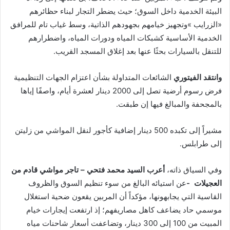
‬للتنقل‭ ‬بالسيارات‭ ‬بحثًا‭ ‬عنها‭ ‬بعد‭ ‬إغلاق‭ ‬المسجد‭ ‬القريب‭.‬
وانتقد‭ ‬الفيتوري
‬بالمجحفة‭ ‬والمبالغ‭ ‬فيها‭ ‬إن‭ ‬طبقت‭.‬
‬إلى‭ ‬طرابلس‭.‬
وفي‭ ‬السياق‭ ‬ذاته،‭ ‬
‬العجيلات‭-‬