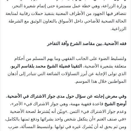
‬الزراعية‭. ‬
فقه‭ ‬الأضحية‭..‬بين‭ ‬مقاصد‭ ‬الشرع‭ ‬وآفة‭ ‬التفاخر‭ ‬
‬متعلقة‭ ‬بشعيرة‭ ‬الأضحية،‭ ‬
التقينا‭ ‬فضيلة‭ ‬الشيخ‭ ‬محمد‭ ‬بلقاسم‭ ‬الربو
‬المواطنين‭ ‬خلال‭ ‬هذا‭ ‬الموسم‭. ‬
وفي‭ ‬معرض‭ ‬إجابته‭ ‬عن‭ ‬سؤال‭ ‬حول‭ ‬مدى‭ ‬جواز‭ ‬الاشتراك‭ ‬في‭ ‬الأضحية
أوضح‭ ‬الشيخ