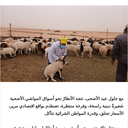
‬الأسعار‭ ‬تحلق،‭ ‬وقدرة‭ ‬المواطن‭ ‬الشرائية‭ ‬تتآكل‭.‬