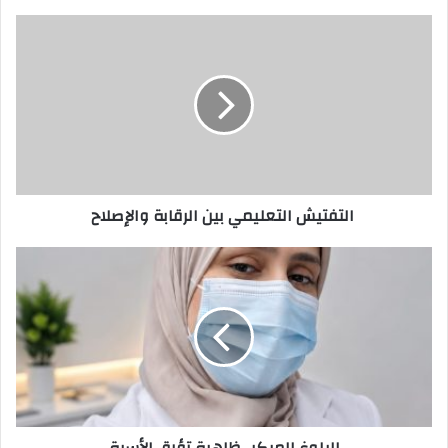
ي
د
ك
ا
ل
إ
ل
ك
ت
ر
‭ ‬التفتيش‭ ‬التعليمي‭ ‬بين‭ ‬الرقابة‭ ‬والإصلاح
و
ن
ي