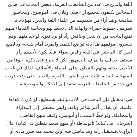
‬في‭ ‬عدد‭ ‬من‭ ‬الجامعات‭ ‬العربية‭ ‬تفتقد‭ ‬إلى‭ ‬الابتكار‭ ‬والموضوعية‭.‬