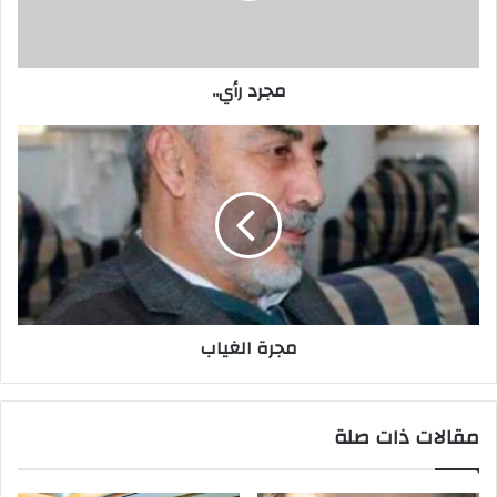
ك
ت
ر
مجرد رأي..
و
ن
ي
مجرة الغياب
مقالات ذات صلة