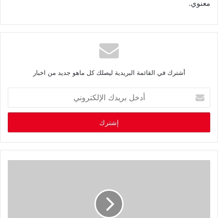
‬معنوي‭.‬
أشترك في القائمة البريدية ليصلك كل ماهو جديد من اخبار
أ
د
خ
ل
ب
ر
ي
د
ك
ا
ل
إ
ل