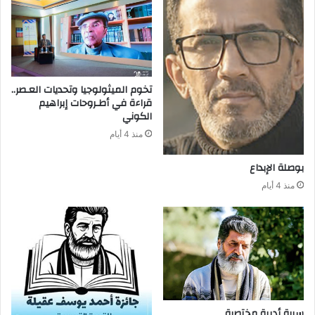
‬الكوني
منذ 4 أيام
بوصلة‭ ‬الإبداع
منذ 4 أيام
سيرة‭ ‬أدبية‭ ‬مختصرة