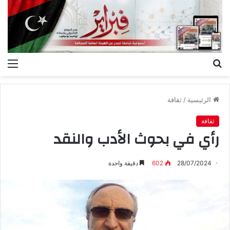
بحث
الق
عن
الرئيسية
/
ثقافة
ثقافة
رأي في بحوث الأدب والنقد
28/07/2024
602
دقيقة واحدة