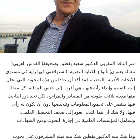
شر‭ ‬الناقد‭ ‬المغربي‭ ‬الدكتور‭ ‬سعيد‭ ‬يقطين‭ ‬بصحيفة‭ (‬القدس‭ ‬العربي‭)
‬وتساهل‭ ‬المؤسسات‭ ‬العلمية‭ ‬في‭ ‬إجازة‭ ‬البحوث‭ ‬ومنح‭ ‬الشهادات‭.‬‮ ‬‭ ‬