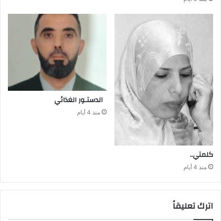
‭ ‬الدستـور‭ ‬الغذائي
منذ 4 أيام
كلمتي‭..‬
منذ 4 أيام
اترك تعليقاً