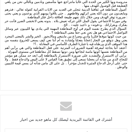
مدروسة
وبها
الكثير
من
الحدة
التي
غالبا
مانتراجع
عنها
متأسفين
ونادمين
وبالتالي
نحن
من
يلغي
القطيعة
قبل
الوصول
للهدف
منها
.
أصول
المقاطعة
في
ثقافتنا
الدينية
تتجلى
في
العديد
من
الايات
القرانية
كقوله
تعالي
:
فذرهم
ومايعبدون
من
دون
الله
يعني
اتركهم
وقاطعهم
..
حتى
يلاقوا
يومهم
الذي
يوعدون
و
يعني
بحتى
:
ضرورة
توفر
الهدف
ومن
خلال
ذلك
نفهم
طبيعة
العلاقة
داخل
فكر
المقاطعة
.
وفي
مورثنا
الاجتماعي
يقول
المثل
اللي
تتركه
تعيش
بلاه
.
بدونه
يعني
لاتخشى
الضرر
فأنت
حر
بفكرك
وبقراراتك
.
و«فوته
»
و
«
اجبد
عليه
»
..
الخ
.
السؤال
الذي
يطرح
نفسه
اليوم
في
أوج
المقاطعة
المهمة
التي
ينادى
بها
الليبيون
عبر
وسائل
التواصل
الاجتماعي
هو
هل
نحن
نعي
حقاً
معنى
المقاطعة
؟
.
من
حيث
كونها
موقفا
فكريا
وأدبي
وصراع
بين
ماينبغي
ومالايجوز
.
الخير
والشر
بالمعنى
المجرد
يعني
وهل
نتوقع
من
التجار
إعجاباً
بفعلنا
وإشادة
به
أم
أننا
نعي
كيف
يسعى
للخروج
بنفسه
من
هذا
الموقف
الذي
ورطناه
فيه
باعتبارنا
الطرف
الأساسي
في
المعادلة
..
؟
!
أعتقد
أننا
بحاجة
لمعرفة
أهمية
الضرورات
المترتبة
على
فعل
المقاطعة
والتي
هي
برأيي
أهم
من
المقاطعة
نفسها
كونها
ماسة
لنجاحها
ومن
دونها
تسقط
كل
مقاطعتنا
في
مستوى
المهزلة
.
برأيي
أن
الاستمرار
والتشديد
على
ضرورة
الاستمرار
بالمقاطعة
إلى
ابعد
حد
ممكن
هو
مؤشر
للنجاح
الذي
من
شأنه
أن
يجعلنا
نسعى
إلى
تطبيق
هذا
القياس
لا
على
البيض
والدجاج
فقط
..
ولا
حتى
على
أرجل
الدجاج
المثيرة
للجدل
مؤخراً
..
بل
على
كل
مامن
شأنه
أن
يمس
قيمة
الليبيين
والوطن
.
أشترك في القائمة البريدية ليصلك كل ماهو جديد من اخبار
أ