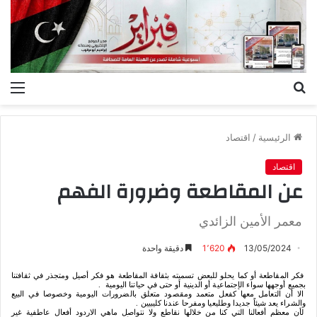
بحث
الق
عن
الرئيسية
/
اقتصاد
اقتصاد
عن المقاطعة وضرورة الفهم
معمر الأمين الزائدي
13/05/2024
1٬620
دقيقة واحدة
فكر
المقاطعة
أو
كما
يحلو
للبعض
تسميته
بثقافة
المقاطعة
هو
فكر
أصيل
ومتجذر
في
ثقافتنا
بجميع
أوجهها
سواء
الإجتماعية
أو
الدينية
أو
حتى
في
حياتنا
اليومية
.
الا
أن
التعامل
معها
كفعل
متعمد
ومقصود
متعلق
بالضرورات
اليومية
وخصوصا
في
البيع
والشراء
يعد
شيئاً
جديدا
وطليعيا
ومفرحا
عندنا
كليبيين
.
لأن
معظم
أفعالنا
التي
كنا
من
خلالها
نقاطع
ولا
نتواصل
ماهي
الاردود
أفعال
عاطفية
غير