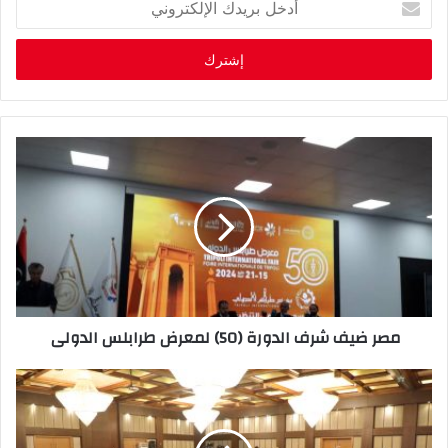
د
خ
ل
ب
ر
ي
د
ك
ا
ل
إ
ل
ك
ت
ر
مصر ضيف شرف الدورة (50) لمعرض طرابلس الدولى
و
ن
ي