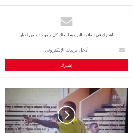
أشترك في القائمة البريدية ليصلك كل ماهو جديد من اخبار
أ
د
خ
ل
ب
ر
ي
د
ك
ا
ل
إ
ل
ك