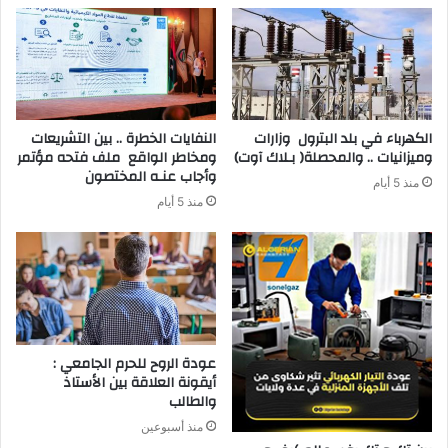
‬وميزانيات‭ .. ‬والمحصلة‭ )‬بـلاك‭ ‬آوت)
‬وأجاب‭ ‬عنـه‭ ‬المختصون
منذ 5 أيام
منذ 5 أيام
عودة الروح للحرم الجامعي :
أيقونة العلاقة بين الأستاذ
والطالب
منذ أسبوعين