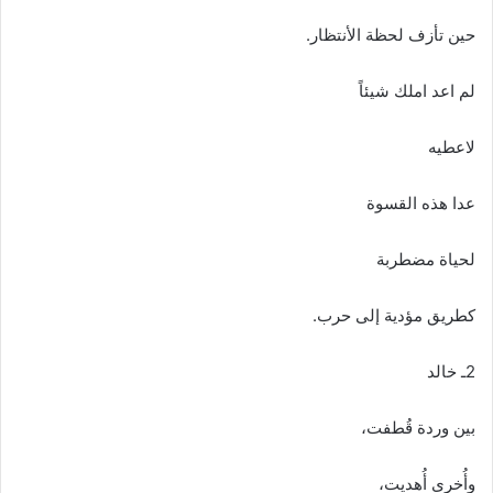
حين‭ ‬تأزف‭ ‬لحظة‭ ‬الأنتظار‭.‬
لم‭ ‬اعد‭ ‬املك‭ ‬شيئاً
لاعطيه
عدا‭ ‬هذه‭ ‬القسوة
لحياة‭ ‬مضطربة
كطريق‭ ‬مؤدية‭ ‬إلى‭ ‬حرب‭.‬
2ـ‭ ‬خالد
بين‭ ‬وردة‭ ‬قُطفت،
وأُخرى‭ ‬أُهديت،