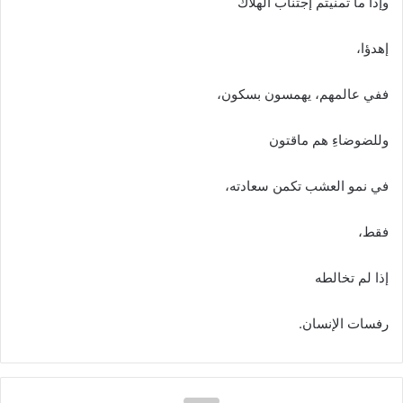
وإذا‭ ‬ما‭ ‬تمنيتم‭ ‬إجتناب‭ ‬الهلاك
إهدؤا،
ففي‭ ‬عالمهم،‭ ‬يهمسون‭ ‬بسكون،
وللضوضاءِ‭ ‬هم‭ ‬ماقتون
في‭ ‬نمو‭ ‬العشب‭ ‬تكمن‭ ‬سعادته،
فقط،
إذا‭ ‬لم‭ ‬تخالطه
رفسات‭ ‬الإنسان‭.‬