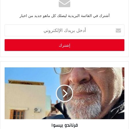
أشترك في القائمة البريدية ليصلك كل ماهو جديد من اخبار
أ
د
خ
ل
ب
ر
ي
د
ك
ا
ل
إ
ل
ك
ت
ر
فرناندو بيسوا
و