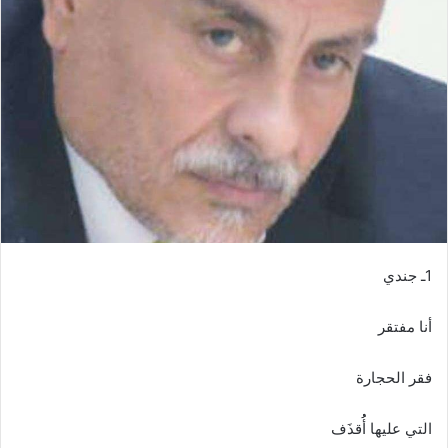
1ـ‭ ‬جندي
أنا‭ ‬مفتقر
فقر‭ ‬الحجارة
التي‭ ‬عليها‭ ‬أُُقذَف