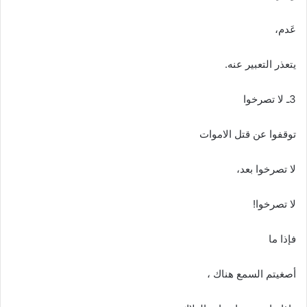
عَدم،
يتعذر‭ ‬التعبير‭ ‬عنه‭.‬
3ـ‭ ‬لا‭ ‬تصرخوا‭ ‬
توقفوا‭ ‬عن‭ ‬قتل‭ ‬الاموات
لا‭ ‬تصرخوا‭ ‬بعد،
لا‭ ‬تصرخوا‭!‬
فإذا‭ ‬ما‭ ‬
أصغيتم‭ ‬السمع‭ ‬هناك‭ ‬،