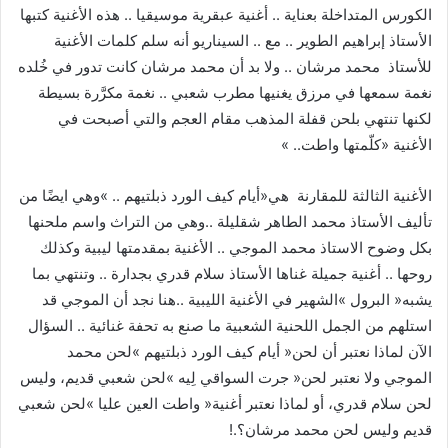
‬الأغنية‮ «‬كلّمتها‭ ‬واطت‮»‬‭ ..‬
‬قديم‭ ‬وليس‭ ‬لحن‭ ‬محمد‭ ‬مرشان؟‭!.‬