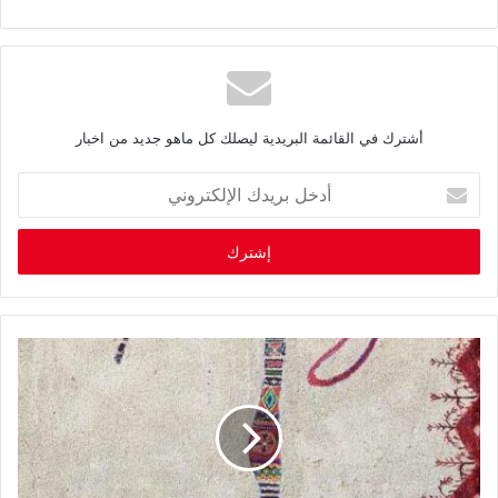
أشترك في القائمة البريدية ليصلك كل ماهو جديد من اخبار
أ
د
خ
ل
ب
ر
ي
د
ك
ا
ل
إ
ل
ك