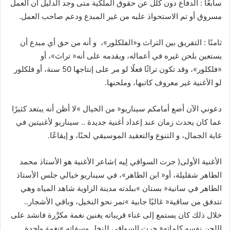
‬مسروق‭ ‬أو‭ ‬تم‭ ‬الاستحواذ‭ ‬عليه‭ ‬من‭ ‬غير‭ ‬المبدع‭ ‬ودعم‭ ‬صاحب‭ ‬العمل‭.‬
‬لو‭ ‬الأغنية‭ ‬غير‭ ‬معروف‭ ‬كاتبها،‭ ‬وملحنها‭.‬
‬غاية‭ ‬الجمال،‭ ‬و‭ ‬التنوع‭ ‬والتعقيد‭ ‬الموسيقي‭ ‬لحنًا،‭ ‬و‭ ‬إيقاعًا‭.‬
‬تتدفق‭ ‬من‭ ‬ساقية‭ ‬‮«‬غالبًا‭ ‬جابية‮»‬‭ ‬تمر‭ ‬نحو‭ ‬النخيل،‭ ‬وباقي‭ ‬الأشجار‭..
‬اللحن‭ ‬نفسه‭ ‬كلماته‭ ‬‮«‬جرت‭ ‬السواقي‭ ‬للنخل‭ ‬وسقاته‮»‬‭ ‬نغمة‭ ‬واحدة‭ .‬