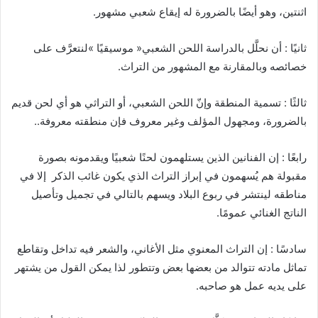
‬اثنتين،‭ ‬وهو‭ ‬أيضًا‭ ‬بالضرورة‭ ‬له‭ ‬إيقاع‭ ‬شعبي‭ ‬مشهور‭ . ‬
‬خصائصه‭ ‬وبالمقارنة‭ ‬مع‭ ‬المشهور‭ ‬من‭ ‬التراث‭ .‬
‬بالضرورة،‭ ‬ومجهول‭ ‬المؤلف‭ ‬وغير‭ ‬معروف‭ ‬فإن‭ ‬منطقته‭ ‬معروفة‭..‬
‬الناتج‭ ‬الغنائي‭ ‬عمومًا‭ .‬
‬على‭ ‬يديه‭ ‬عمل‭ ‬هو‭ ‬صاحبه‭.‬