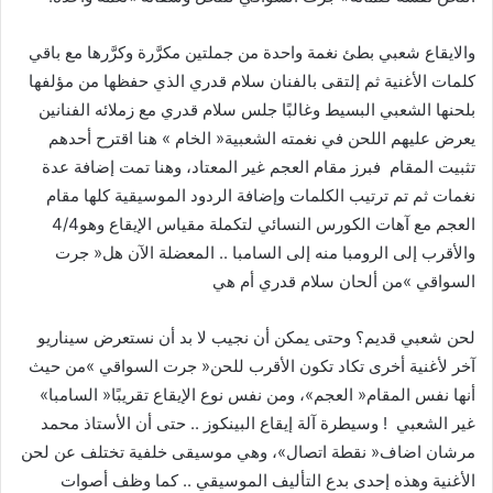
‬العجم‭ ‬مع‭ ‬آهات‭ ‬الكورس‭ ‬النسائي‭ ‬لتكملة‭ ‬مقياس‭ ‬الإيقاع‭ ‬وهو‭ ‬4‭/‬4‭
‬السواقي‮»‬‭ ‬من‭ ‬ألحان‭ ‬سلام‭ ‬قدري‭ ‬أم‭ ‬هي‭ ‬
‬أنها‭ ‬نفس‭ ‬المقام‭ ‬‮«‬العجم‮»‬،‭ ‬ومن‭ ‬نفس‭ ‬نوع‭ ‬الإيقاع‭ ‬تقريبًا‭ ‬‮«‬السامبا‮»‬‭