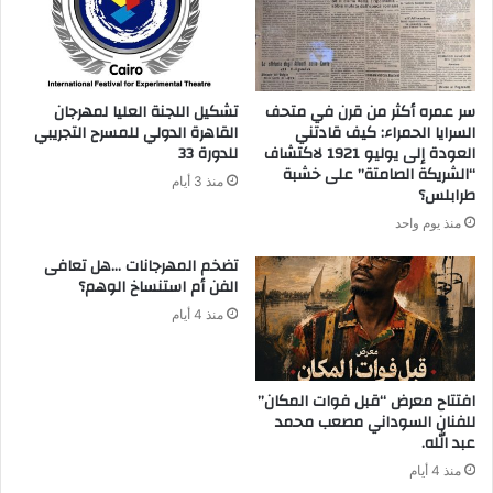
سر عمره أكثر من قرن في متحف
تشكيل اللجنة العليا لمهرجان
السرايا الحمراء: كيف قادتني
القاهرة الدولي للمسرح التجريبي
العودة إلى يوليو 1921 لاكتشاف
للدورة 33
“الشريكة الصامتة” على خشبة
منذ 3 أيام
طرابلس؟
منذ يوم واحد
‬الفن‭ ‬أم‭ ‬استنساخ‭ ‬الوهم؟
منذ 4 أيام
افتتاح معرض “قبل فوات المكان”
للفنان السوداني مصعب محمد
عبد الله.
منذ 4 أيام