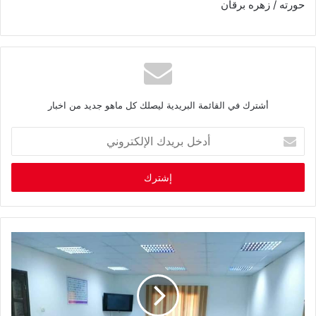
حورته / زهره برقان
أشترك في القائمة البريدية ليصلك كل ماهو جديد من اخبار
أ
د
خ
ل
ب
ر
ي
د
ك
ا
ل
إ
ل