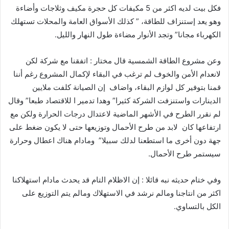
فكل بيت لديه اكثر من 5 مكيفات كل حجرة مكيف وثلاجات وأضاءة
وهو يعد إستنزاف للطاقة، ” كذلك الأسواق العامة والمحلات تستهلك
الكهرباء مجانا” وتجد الأنوار مضاءة طول النهار والليل.
وعن مشروع الطاقة الشمسية قال مختار : اتفقنا مع شركة لكن
لانعدام الأمن والخوف لم ترغب في البقاء لإكمال المشروع رغم أننا
قمنا بتوفير كل لوازم البقاء، واضاف إن الصيانة كلفت ملايين
الدينارات واستنزفت الشركة كثيرا” وهدا تدمير ا للاقتصاد طبعا” وقال
لم نقرر الطرح في الأشهر الماضية لاعتدال درجات الحرارة ولكن مع
ارتفاعها كان لابد من طرح الأحمال وتوزيعها حتى لا يكون ضغط على
جهة دون أخرى ما استطعنا لدلك سبيلا” ومادام هناك اعطال وحرارة
سيستمر طرح الأحمال.
وفي ختام حديثه نبه قائلا : إن الاظلام التام قد يحدث مادام استهلاكنا
اكثر من انتاجنا ومالم نرشد في الاستهلاك ومالم يتم التوزيع على
الكل بالتساوي.