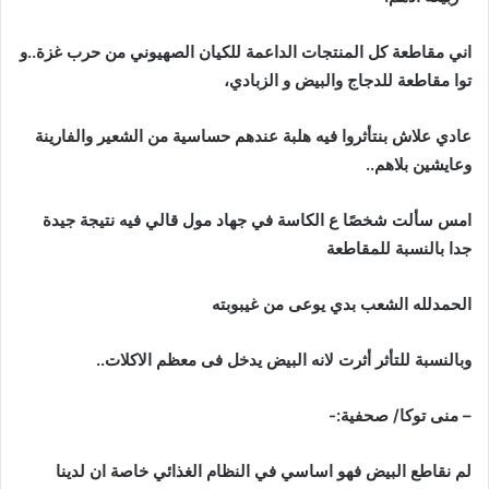
اني
مقاطعة
كل
المنتجات
الداعمة
للكيان
الصهيوني
من
حرب
غزة
..
و
توا
مقاطعة
للدجاج
والبيض
و
الزبادي،
عادي
علاش
بنتأثروا
فيه
هلبة
عندهم
حساسية
من
الشعير
والفارينة
وعايشين
بلاهم
..
امس
سألت
شخصًا
ع
الكاسة
في
جهاد
مول
قالي
فيه
نتيجة
جيدة
جدا
بالنسبة
للمقاطعة
الحمدلله
الشعب
بدي
يوعى
من
غيبوبته
وبالنسبة
للتأثر
أثرت
لانه
البيض
يدخل
فى
معظم
الاكلات
..
–
منى
توكا
/
صحفية
:-
لم
نقاطع
البيض
فهو
اساسي
في
النظام
الغذائي
خاصة
ان
لدينا