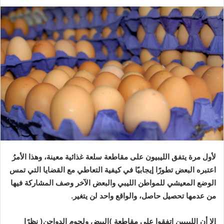
لأول
مرة
يتفق
الليبيون
على
مقاطعة
سلعة
غذائية
معينة،
وهذا
الأمرُ
اعتبره
البعض
تطورًا
إيجابيًا
في
كيفية
التعاطي
مع
القضايا
التي
تمس
الوضع
المعيشي
للمواطن
الليبي
والبعض
الآخر
وصف
المشاركة
فيها
من
عدمها
تحصيل
حاصل،
والواقع
واحد
لن
يتغير
.
إلا
أن
الليبيين
اتفقوا
على
مقاطعة
)
البيض
ولحوم
الدواجن
(
نظرًا