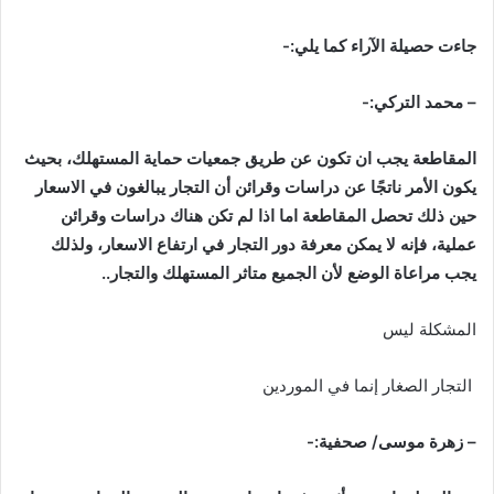
جاءت
حصيلة
الآراء
كما
يلي
:-
–
محمد
التركي
:-
المقاطعة
يجب
ان
تكون
عن
طريق
جمعيات
حماية
المستهلك،
بحيث
يكون
الأمر
ناتجًا
عن
دراسات
وقرائن
أن
التجار
يبالغون
في
الاسعار
حين
ذلك
تحصل
المقاطعة
اما
اذا
لم
تكن
هناك
دراسات
وقرائن
عملية،
فإنه
لا
يمكن
معرفة
دور
التجار
في
ارتفاع
الاسعار،
ولذلك
يجب
مراعاة
الوضع
لأن
الجميع
متاثر
المستهلك
والتجار
..
المشكلة ليس
التجار الصغار إنما في الموردين
–
زهرة
موسى
/
صحفية
:-