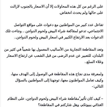
على
الرغم
من
كل
هذه
المحاولات
إلا
أن
الاسعار
بالجنوب
لازالت
على
حالها
ولم
يحدث
انخفاض
.
تفاعل
عدد
كبير
من
المواطنين
مع
دعوات
على
مواقع
التواصل
الاجتماعي،
تدعو
لمقاكعة
شراء
البيض
ولحوم
الدواجن
..
وجاءت
تلك
الدعوات
بعد
الارتفاع
الكبير
في
اسعار
البيض
ولحوم
الدواجن
..
وتعد
المقاطعة
التجارية
من
الأساليب
المعمول
بها
شعبياً
في
كثير
من
البلدان،
للتعبير
عن
عدم
الرضى
من
قبل
الشعب
عن
ارتفاع
الاسعار
وغلاء
السلع
..
ولمعرفة
مدى
نجاح
هذه
المقاطعة
في
الوصول
إلى
الهدف
منها،
وكيف
تعامل
المواطنون
معها،
توجهنا
إلى
المواطنين
بالسؤال
التالي
:-
–
كيف
كان
تأثير
ُمقاطعة
شراء
البيض
ولحوم
الدواجن،
على
النظام
الغذائي
ببيوتكم،
وهل
شاركتم
في
المقاطعة؟