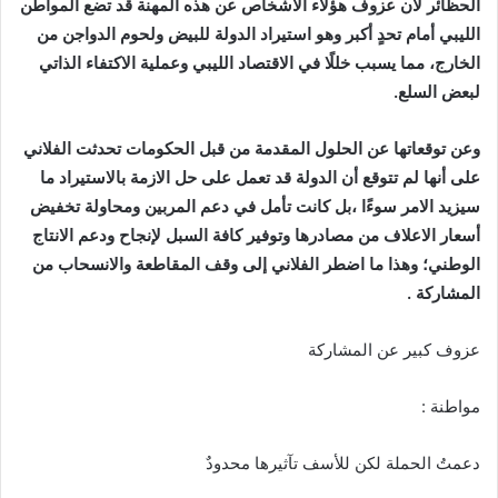
الحظائر
لأن
عزوف
هؤلاء
الاشخاص
عن
هذه
المهنة
قد
تضع
المواطن
الليبي
أمام
تحدٍ
أكبر
وهو
استيراد
الدولة
للبيض
ولحوم
الدواجن
من
الخارج،
مما
يسبب
خللًا
في
الاقتصاد
الليبي
وعملية
الاكتفاء
الذاتي
لبعض
السلع
.
وعن
توقعاتها
عن
الحلول
المقدمة
من
قبل
الحكومات
تحدثت
الفلاني
على
أنها
لم
تتوقع
أن
الدولة
قد
تعمل
على
حل
الازمة
بالاستيراد
ما
سيزيد
الامر
سوءًا
،بل
كانت
تأمل
في
دعم
المربين
ومحاولة
تخفيض
أسعار
الاعلاف
من
مصادرها
وتوفير
كافة
السبل
لإنجاح
ودعم
الانتاج
الوطني؛
وهذا
ما
اضطر
الفلاني
إلى
وقف
المقاطعة
والانسحاب
من
المشاركة
.
عزوف كبير عن المشاركة
مواطنة
:
دعمتُ الحملة لكن للأسف تآثيرها محدودٌ