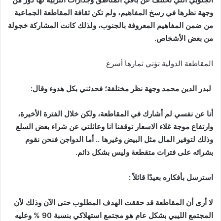
وجهة
نظرها
في
رسخ
المفاهيم،
ولم
تكن
ثقافة
المقاطعة
الجماعية
من
ضمن
المفاهيم
المعروفة
بالجنوب،
ولذلك
كانت
المشاركة
خجولة
من
بعض
الأشخاص
.
المقاطعة الدولية تؤتي ثمارها أسرع
لبدر
الدين
محمد
وجهة
نظر
مختلفة؛
فحدثني
بكل
هدوء
وقال
:
أنا
عن
نفسي
لم
أشارك
في
المقاطعة،
ولكن
خلال
الفترة
الأخيرة،
وارتفاع
موجة
غلاء
الاسعار
توقفنا
انا
وعائلتي
عن
شراء
بعض
السلع
وذلك
لتوفير
المال
مثل
البيض
وغيرها
..
أما
الدواجن
فنحن
نقوم
بشرائه
على
فترات
متقطعة
وليس
بشكل
دائم
.
استرسل
بأفكاره
بعيدًا
قائلاً
:
لا
أرى
أن
المقاطعة
قد
حققت
الهدف
المطلوب
حتى
الآن
وذلك
لأن
المجتمع
الليبي
بشكل
عام
هو
مجتمع
استهلاكي
بنسبة
90
%
وعليه