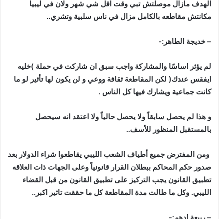
الهدف
مازال
موصلتش
تبي
وقت
اقل
شي
شهر
ولان
في
ليبيا
مكانتش
مقاطعه
بالكامل
مزال
في
ناس
سلبية
وتشري
..
–
خديجة
الطاهر
:-
لم
يؤثر
اساسًا
والمشاركة
واجب
سبق
ان
شاركت
في
حملة
)
خليه
ايفقس
عندك
(
لكن
المقاطعة
ثقافة
ووعي
و
لن
يكون
لها
تأثير
لو
ما
كانت
جماعية
ويشارك
فيها
كل
الناس
.
و
هذا
لم
يحصل
سابقاً
ولا
يحصل
حالياً
ولا
اعتقد
انه
سيحصل
بالمستقبل
المنظور
للأسف
..
ومن
المفترض
جميع
أطياف
الشعب
الليبي
يقاطعوا
شراء
الدولار
بعد
صدور
حكم
المحاكم
ببطلان
القرار
قانونياً
وعلى
الجهات
ذات
العلاقه
تطبيق
القانون
يجب
التركيز
على
تطبيق
القانون
من
قبل
القضاء
الليبي
.
وكل
ما
طالت
مدة
المقاطعة
كل
ما
حققت
تاثير
اكبر
..
–
ربيعة
ادهم
:-