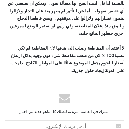
بالنسبة
لداخل
البيت
اتضح
انها
مسألة
تعود
..
ويمكن
ان
نستغني
عن
أي
عنصر
بسهوله
..
أما
عن
التأثير
لم
يظهر
بعد
على
التجار
ولازالوا
يخفون
خساراتهم
ولازالوا
على
موقفهم
..
ونحن
قاطعنا
الدجاج
والبيض
منذ
إعلان
المقاطعه،
وفي
رأيي
لو
استمر
الوضع
اسبوعين
آخرين
حتظهر
النتائج
جليه،
لا
أعتقد
أن
المقاطعة
وصلت
إلى
هدفها
لان
المقاطعة
لم
تكن
بنسبة100
%
لان
من
صعب
مقاطعة
شيء
دون
وجود
بدائل
ارتفاع
أسعار
اللحوم
يجعل
الموضوع
شاقًا
على
المواطن
الكادح
لذا
يجب
علي
الدولة
إيجاد
حلول
جذرية
..
أشترك في القائمة البريدية ليصلك كل ماهو جديد من اخبار
أ