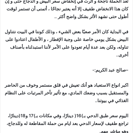
تعد
الحملة
ناجحة
و
أثرت
في
إنخفاض
سعر
البيض
و
الدجاج
حتى
و
إن
كان
هذا
الانخفاض
طفيف
إلا
أنه
يعتبر
نجاحًا
،
أتمنى
أن
تستمر
لوقت
أطول
حتى
نشهد
الأثر
بشكل
واضح
أكثر
..
في
البداية
كان
الأمر
صعبًا
بعض
الشيء
،
وذلك
كوننا
في
البيت
نتناول
البيض
بشكل
يومي
خاصة
على
وجبة
الإفطار
،
و
الأطفال
اعتادوا
على
تناوله،
ولكن
بعد
عدة
أيام
تعودوا
على
الأمر
لأننا
استبدلناه
بأصناف
أخرى
..
–
صالح
عبد
الكريم
:-
اكبر
انواع
الاستعباد
هو
أنك
تعيش
في
قلق
مستمر
وخوف
من
الحاضر
والمستقبل
بسبب
وضعك
المادي،
مع
تأثير
تأخر
المرتبات
على
النظام
الغذائي
في
بيوتنا
..
اليوم
سعر
طبق
الدحي
بـ
)
16
(
دينارًا،
وفي
مكانات
بـ
)
17
و18
(
دينارًا،
تراجع
طفيف
لإسعار
الدحي
بعد
ايام
من
حملة
المقاطعة
له
وللدجاج،
وهو
مؤشر
مهم
.