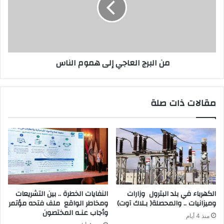
من البرج العاجي إلى هموم الناس
مقالات ذات صلة
‬وميزانيات‭ .. ‬والمحصلة‭ )‬بـلاك‭ ‬آوت)
‬وأجاب‭ ‬عنـه‭ ‬المختصون
منذ 4 أيام