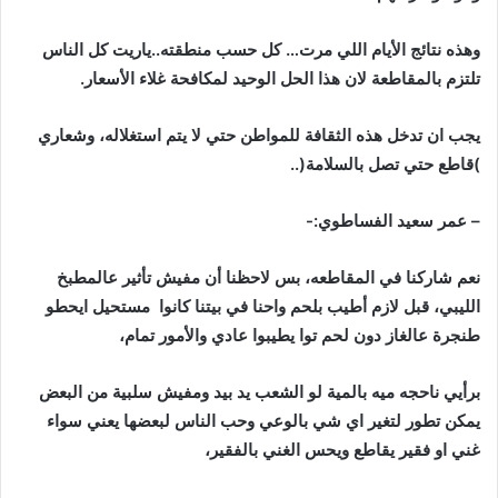
وهذه
نتائج
الأيام
اللي
مرت
…
كل
حسب
منطقته
..
ياريت
كل
الناس
تلتزم
بالمقاطعة
لان
هذا
الحل
الوحيد
لمكافحة
غلاء
الأسعار
.
يجب
ان
تدخل
هذه
الثقافة
للمواطن
حتي
لا
يتم
استغلاله،
وشعاري
)
قاطع
حتي
تصل
بالسلامة
(..
–
عمر
سعيد
الفساطوي
:-
نعم
شاركنا
في
المقاطعه،
بس
لاحظنا
أن
مفيش
تأثير
عالمطبخ
الليبي،
قبل
لازم
أطيب
بلحم
واحنا
في
بيتنا
كانوا
مستحيل
ايحطو
طنجرة
عالغاز
دون
لحم
توا
يطيبوا
عادي
والأمور
تمام،
برأيي
ناحجه
ميه
بالمية
لو
الشعب
يد
بيد
ومفيش
سلبية
من
البعض
يمكن
تطور
لتغير
اي
شي
بالوعي
وحب
الناس
لبعضها
يعني
سواء
غني
او
فقير
يقاطع
ويحس
الغني
بالفقير،