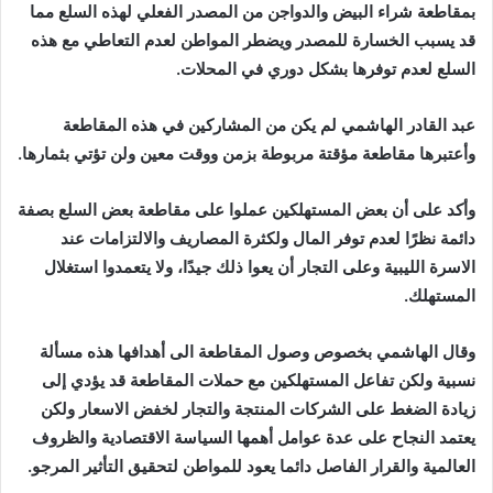
بمقاطعة
شراء
البيض
والدواجن
من
المصدر
الفعلي
لهذه
السلع
مما
قد
يسبب
الخسارة
للمصدر
ويضطر
المواطن
لعدم
التعاطي
مع
هذه
السلع
لعدم
توفرها
بشكل
دوري
في
المحلات
.
عبد
القادر
الهاشمي
لم
يكن
من
المشاركين
في
هذه
المقاطعة
وأعتبرها
مقاطعة
مؤقتة
مربوطة
بزمن
ووقت
معين
ولن
تؤتي
بثمارها
.
وأكد
على
أن
بعض
المستهلكين
عملوا
على
مقاطعة
بعض
السلع
بصفة
دائمة
نظرًا
لعدم
توفر
المال
ولكثرة
المصاريف
والالتزامات
عند
الاسرة
الليبية
وعلى
التجار
أن
يعوا
ذلك
جيدًا،
ولا
يتعمدوا
استغلال
المستهلك
.
وقال
الهاشمي
بخصوص
وصول
المقاطعة
الى
أهدافها
هذه
مسألة
نسبية
ولكن
تفاعل
المستهلكين
مع
حملات
المقاطعة
قد
يؤدي
إلى
زيادة
الضغط
على
الشركات
المنتجة
والتجار
لخفض
الاسعار
ولكن
يعتمد
النجاح
على
عدة
عوامل
أهمها
السياسة
الاقتصادية
والظروف
العالمية
والقرار
الفاصل
دائما
يعود
للمواطن
لتحقيق
التأثير
المرجو
.