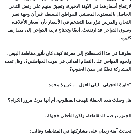
لارتفاع
أسعارهما
في
الآونة
الاخيرة،
وتعبيرًا
منهم
على
رفض
التدني
الحاصل
بالمستوى
المعيشي
للمواطن
البسيط،
غير
أن
وجهة
نظر
التجار،
والمربين
تبرَّر
هذا
التضخم
في
الأسعار
بأن
أسعار
الأعلاف،
وسوق
الدواجن
قد
ارتفعتْ،
أيضًا
وتحتاج
تربية
الدواجن
إلى
مصاريف
كثيرة
.
تطرقنا
في
هذا
الاستطلاع
إلى
معرفة
كيف
كان
تأثير
مقاطعة
البيض،
ولحوم
الدواجن
على
النظام
الغذائي
في
بيوت
المواطنين؟،
وهل
تمت
المشاركة
فعليًا
في
مدن
الجنوب؟
*
فايزة
العجيلي
ليلى
الغول
….
عزيزة
محمد
هل
وصلتْ
هذه
الحملةُ
للهدف
المطلوبِ،
أم
أنها
مرتْ
مرور
الكرام؟
الجنوب
ينضم
للمقاطعة،
ولكن
الخُطى
خجولة
..
تحدثتْ
آمنة
زيدان
على
مشاركتها
في
المقاطعة
وقالت
: