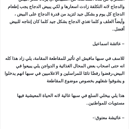
والدجاج
لانه
التكلفة
زادت
اسعارها
و
لكي
يبيض
الدجاج
يجب
إطعام
الدجاج
كل
يوم
و
بشكل
جيد
لتزيد
من
قدرة
الدجاج
على
البيض
،
وأيضاً
العلف
و
كلما
تغذي
الدجاج
بشكل
جيد
كلما
كان
إنتاجه
للبيض
أفضل
..
–
عائشة
اسماعيل
للاسف
في
سبها
مافيش
اي
تأثير
للمقاطعة
المقامة،
يلي
زاد
هذا
كله
انه
حتى
اصحاب
بعض
المحال
الغذائية
و
الدواجن
يلي
يبيعوا
في
البيض،رفضوا
رفضًا
تامًا
للمراسلين
و
الاعلاميين
في
سبها
انهم
يدخلوا
و
يشوفوا
شغلهم
بخصوص
موضوع
المقاطعة
هذا
يلي
بيخلي
السلع
في
سبها
غالية
لانه
الحياة
المعيشية
فيها
مستويات
للمواطنين
..
–
عائيشة
معتوق
:-