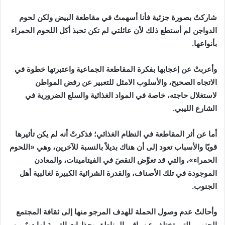
شاركتُ
بصورة
جزئية
فأنا
أسهمتُ
في
مقاطعة
البيض
ولكن
لحوم
الدواجن
لم
أستطع
ذلك
لأن
عائلتي
لم
تكن
تحبذ
أكل
اللحوم
الحمراء
بأنواعها
.
وأعربتْ
عن
إعجابها
بفكرة
المقاطعة
الجماعية
واعتبرتها
خطوة
في
الاتجاه
الصحيح،
والأسلوب
الامثل
للتعبير
عن
رفض
المواطن
لاستغلال
حاجته،
خاصة
في
المواد
الغذائية
والسلع
الضرورية
في
الشارع
الليبي
.
أما
عن
أثر
المقاطعة
في
النظام
الغذائي؛
فذكرتْ
أنه
لم
يكن
تأثيرها
قويًا
والأسباب
تعود
إلى
أن
هناك
بديلاً
بالنسبة
للآخرين،
وهي
«
اللحوم
الحمراء
»
،
والتي
قد
تعوَّض
النقصَ
في
الفيتامينات،
والمعادن
الموجودة
في
تلك
الأصناف،
والقدرة
الشرائية
الكبيرة
لغالبية
أهل
الجنوب
.
وأحالتْ
عدم
وصول
الحملة
للهدف
المرجو
منها
إلى
ثقافة
المجتمع
الجنوبي
التي
تختلف
عن
باقي
المناطق
وجذارات
التربية
لها
دورٌ
من