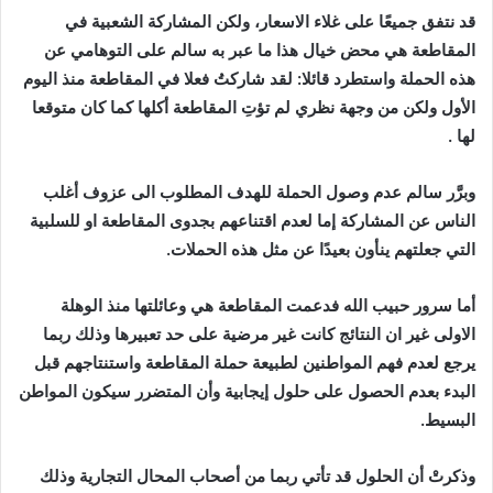
قد
نتفق
جميعًا
على
غلاء
الاسعار،
ولكن
المشاركة
الشعبية
في
المقاطعة
هي
محض
خيال
هذا
ما
عبر
به
سالم
على
التوهامي
عن
هذه
الحملة
واستطرد
قائلا
:
لقد
شاركتُ
فعلا
في
المقاطعة
منذ
اليوم
الأول
ولكن
من
وجهة
نظري
لم
تؤتِ
المقاطعة
أكلها
كما
كان
متوقعا
لها
.
وبرَّر
سالم
عدم
وصول
الحملة
للهدف
المطلوب
الى
عزوف
أغلب
الناس
عن
المشاركة
إما
لعدم
اقتناعهم
بجدوى
المقاطعة
او
للسلبية
التي
جعلتهم
ينأون
بعيدًا
عن
مثل
هذه
الحملات
.
أما
سرور
حبيب
الله
فدعمت
المقاطعة
هي
وعائلتها
منذ
الوهلة
الاولى
غير
ان
النتائج
كانت
غير
مرضية
على
حد
تعبيرها
وذلك
ربما
يرجع
لعدم
فهم
المواطنين
لطبيعة
حملة
المقاطعة
واستنتاجهم
قبل
البدء
بعدم
الحصول
على
حلول
إيجابية
وأن
المتضرر
سيكون
المواطن
البسيط
.
وذكرتْ
أن
الحلول
قد
تأتي
ربما
من
أصحاب
المحال
التجارية
وذلك