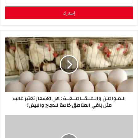
د
خ
ل
ب
ر
ي
د
ك
ا
ل
إ
ل
ك
ت
ر
الـمـواطـن والـمــقــاطــعــة : هل الاسعار تعتبر غاليه
و
مثل باقي المناطق خاصة للدجاج والبيض؟
ن
ي