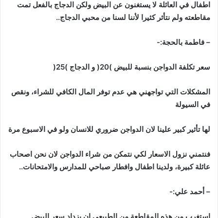
اطفال
في
العائلة
لا
يستغنون
عن
البيض
ولكن
الدجاج
بالفعل
تمت
مقاطعته
ولم
نتأثر
كثيرا
لأننا
لسنا
من
محبي
الدجاج
..
–
فاطمة
بالحجة
:-
سعر
تكلفة
الدواجن
بنسبة
للبيض
)
20
(
و
الدجاج
)
25
(
المشكلات
التي
تواجهني
هي
عدم
توفر
المال
الكافي
للشراء،
ونقص
في
السيولة
لها
تأثير
كبير
علينا
لان
الدواجن
ضروري
للانسان
ولو
في
الاسبوع
مرة
فنتمني
نزول
الاسعار
لكي
نتمكن
من
شراء
الدواجن
لان
نحن
اصحاب
عائلة
كبيرة،
ولدينا
اطفال
وافطار
صباحي
للمدارس
والامتحانات
..
–
أحمد
علي
:-
استغرب
من
هذه
المقاطعة
من
الطبيعي
ان
يزداد
سعر
البيض