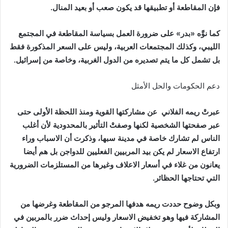
فإن
المقاطعة
أو
تطبيقها
قد
يكون
صعب
أو
بعيد
المنال
.
كما
نوَّه
«
بدر
»
على
ضرورة
العمل
بسياسة
المقاطعة
في
المجتمع
الليبي،
وكذلك
المجتمعات
العربية،
وليس
على
السعر
المذكورة
فقط
بل
تشمل
كل
ما
يتم
تصديره
من
الدول
الغربية،
وخاصة
من
إسرائيل
.
دعم الحكومات والحل الأمثل
عبرتْ
ريمه
الفلاني
عن
مشاركتها
القوية
ومنذ
اللحظة
الأولى
حتى
عبر
صفحتها
الشخصية
لكنها
وصفتْ
التأثير
بالمحدودية
لأن
أغلب
الناس
لم
تشارك
خاصة
في
مدينة
سبها،
وذكرت
أن
الاسباب
وراء
ارتفاع
الاسعار
لم
يكن
بيد
المربيين
الفعليين
للدواجن
بل
هم
أيضا
يعانون
من
غلاء
في
أسعار
الاعلاف
وغيرها
من
المستلزمات
الضرورية
التي
تحتاجها
الحظائر
.
وبكل
وضوح
حددت
ريمه
هدفها
المرجو
من
المقاطعة
وغرضها
من
المشاركة
فيها
وهو
تخفيض
الاسعار
وليس
إحداث
ضرر
بالمربين
في