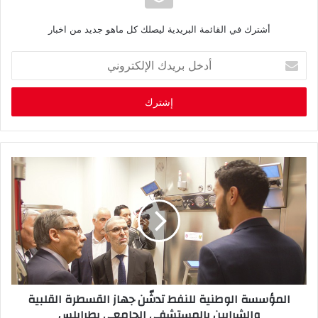
أشترك في القائمة البريدية ليصلك كل ماهو جديد من اخبار
أ
د
خ
ل
ب
ر
ي
د
ك
ا
ل
إ
ل
ك
ت
ر
المؤسسة الوطنية للنفط تدشّن جهاز القسطرة القلبية
و
والشرايين بالمستشفى الجامعي بطرابلس
ن