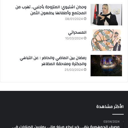
وجدان اشتيوي: المتزوجة بأجنبي.. تهرب من
المجتمع وأطفالها يدفعون الثمن
08/01/2024
المسحراتي
10/03/2024
رمضان بين الماضي والحاضر : عن التباهي
والجكترة وملاحقة المظاهر
25/03/2024
الأكثر مشاهدة
03/04/2024
مصرف الجمهورية ينفي خبر إيداع مبلغ مالي بملايين الدينارات في