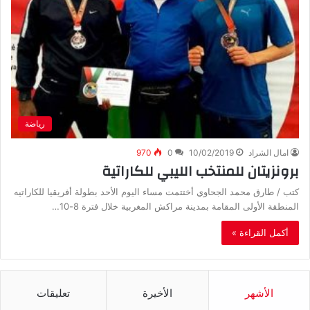
رياضة
امال الشراد
10/02/2019
0
970
برونزيتان للمنتخب الليبي للكاراتية
كتب / طارق محمد الجحاوي أختتمت مساء اليوم الأحد بطولة أفريقيا للكاراتيه
المنطقة الأولى المقامة بمدينة مراكش المغربية خلال فترة 8-10…
أكمل القراءة »
الأشهر
الأخيرة
تعليقات